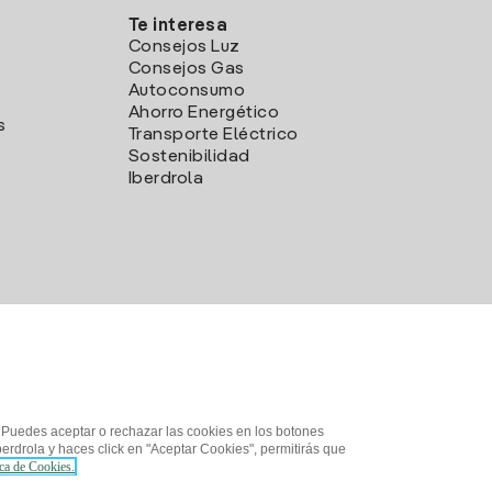
Te interesa
Consejos Luz
Consejos Gas
Autoconsumo
Ahorro Energético
s
Transporte Eléctrico
Sostenibilidad
Iberdrola
. Puedes aceptar o rechazar las cookies en los botones
erdrola y haces click en "Aceptar Cookies", permitirás que
ica de Cookies.