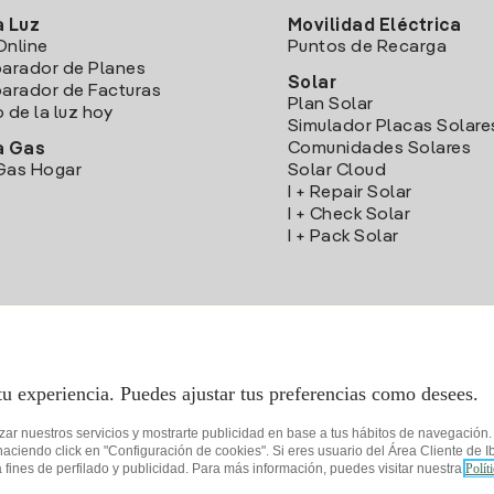
a Luz
Movilidad Eléctrica
Online
Puntos de Recarga
arador de Planes
Solar
rador de Facturas
Plan Solar
o de la luz hoy
Simulador Placas Solare
Comunidades Solares
a Gas
Gas Hogar
Solar Cloud
I + Repair Solar
I + Check Solar
I + Pack Solar
Descarga la App Iberdrola Clientes
tu experiencia. Puedes ajustar tus preferencias como desees.
izar nuestros servicios y mostrarte publicidad en base a tus hábitos de navegación
iendo click en "Configuración de cookies". Si eres usuario del Área Cliente de Ib
fines de perfilado y publicidad. Para más información, puedes visitar nuestra
Polít