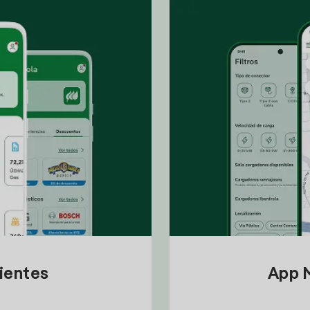
lientes
App M