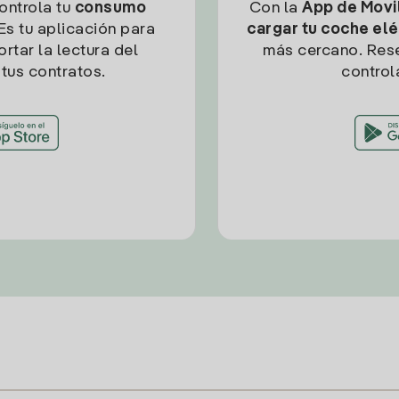
controla tu
consumo
Con la
App de Movil
Es tu aplicación para
cargar tu coche elé
rtar la lectura del
más cercano. Res
tus contratos.
control