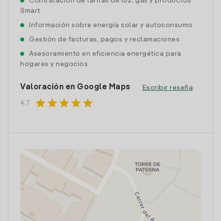
Contratación de tarifas de luz, gas y productos
Smart
Información sobre energía solar y autoconsumo
Gestión de facturas, pagos y reclamaciones
Asesoramiento en eficiencia energética para
hogares y negocios
Valoración en Google Maps
Escribir reseña
star
star
star
star
star
4.7