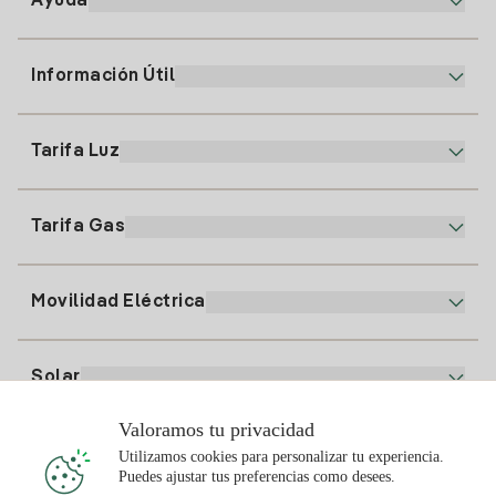
Ayuda
Información Útil
Atención al cliente
900 225 235
Tarifa Luz
Nuestra App
94 646 01 25
Factura Electrónica
91 919 52 73
Tarifa Gas
Plan Online
Alta Luz
clientes@tuiberdrola.es
Comparador de Planes
Alta Gas
Movilidad Eléctrica
Whatsapp
Plan Gas Hogar
Comparador de Facturas
Precio de la luz hoy
Solar
Puntos de Recarga
Valoramos tu privacidad
Te interesa
Utilizamos cookies para personalizar tu experiencia.
Plan Solar
Puedes ajustar tus preferencias como desees.