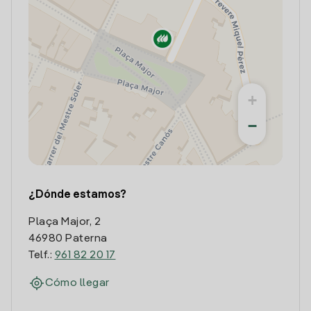
+
−
¿Dónde estamos?
Plaça Major, 2
46980 Paterna
Telf.:
961 82 20 17
Cómo llegar