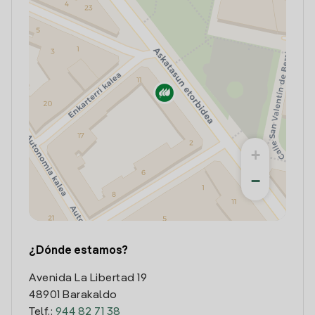
+
−
¿Dónde estamos?
Avenida La Libertad 19
48901 Barakaldo
Telf.:
944 82 71 38