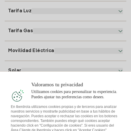
900 225 235
Tarifa Luz
Nuestra App
94 646 01 25
Factura Electrónica
91 919 52 73
Tarifa Gas
Plan Online
Alta Luz
clientes@tuiberdrola.es
Comparador de Planes
Alta Gas
Movilidad Eléctrica
Whatsapp
Plan Gas Hogar
Comparador de Facturas
Precio de la luz hoy
Solar
Puntos de Recarga
Valoramos tu privacidad
Te interesa
Utilizamos cookies para personalizar tu experiencia.
Plan Solar
Puedes ajustar tus preferencias como desees.
Simulador Placas Solares
En Iberdrola utilizamos cookies propias y de terceros para analizar
nuestros servicios y mostrarte publicidad en base a tus hábitos de
Consejos Luz
Descarga la App Iberdrola Clientes
navegación. Puedes aceptar o rechazar las cookies en los botones
Comunidades Solares
correspondientes. También puedes elegir qué cookies aceptar
haciendo click en "Configuración de cookies". Si eres usuario del
Consejos Gas
Solar Cloud
Área Cliente de Iberdrola y haces click en "Aceptar Cookies",