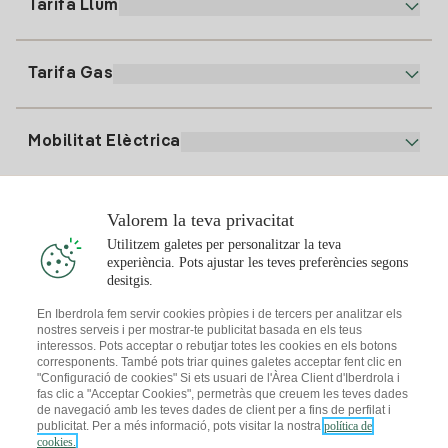
Tarifa Llum
La nostra App
94 646 01 25
Factura Electrònica
91 919 52 73
Tarifa Gas
Pla Online
Alta Llum
clientes@tuiberdrola.es
Comparador de Plans
Alta Gas
Mobilitat Elèctrica
Whatsapp
Pla Gas Llar
Comparador de Factures
Preu de la llum avui
Solar
Valorem la teva privacitat
Punts de Recàrrega
Utilitzem galetes per personalitzar la teva
experiència. Pots ajustar les teves preferències segons
T'interessa
desitgis.
Pla Solar
En Iberdrola fem servir cookies pròpies i de tercers per analitzar els
nostres serveis i per mostrar-te publicitat basada en els teus
Simulador Plaques Solars
interessos. Pots acceptar o rebutjar totes les cookies en els botons
Consells Llum
corresponents. També pots triar quines galetes acceptar fent clic en
Descarrega l'App Iberdola Clients
Comunitats Solars
"Configuració de cookies" Si ets usuari de l'Àrea Client d'Iberdrola i
fas clic a "Acceptar Cookies", permetràs que creuem les teves dades
Consells Gas
de navegació amb les teves dades de client per a fins de perfilat i
Solar Cloud
publicitat. Per a més informació, pots visitar la nostra
política de
Autoconsum
cookies.