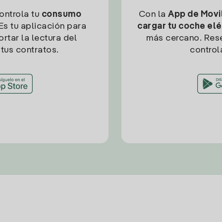
controla tu
consumo
Con la
App de Movil
Es tu aplicación para
cargar tu coche elé
rtar la lectura del
más cercano. Res
tus contratos.
control