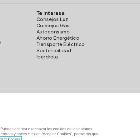
Te interesa
Consejos Luz
Consejos Gas
Autoconsumo
Ahorro Energético
s
Transporte Eléctrico
Sostenibilidad
Iberdrola
. Puedes aceptar o rechazar las cookies en los botones
erdrola y haces click en "Aceptar Cookies", permitirás que
ica de Cookies.