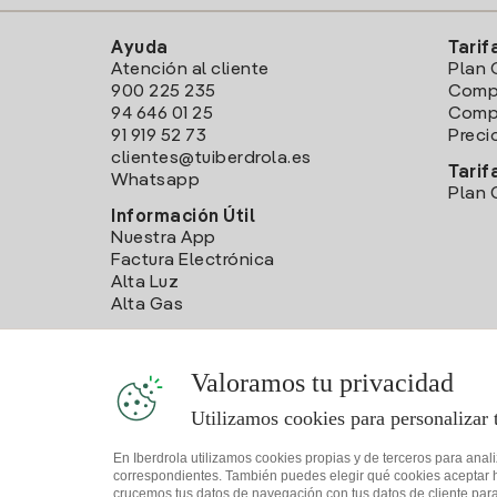
Ayuda
Tarif
Atención al cliente
Plan 
900 225 235
Comp
94 646 01 25
Compa
91 919 52 73
Preci
clientes@tuiberdrola.es
Tarif
Whatsapp
Plan 
Información Útil
Nuestra App
Factura Electrónica
Alta Luz
Alta Gas
Valoramos tu privacidad
Utilizamos cookies para personalizar 
En Iberdrola utilizamos cookies propias y de terceros para anal
correspondientes. También puedes elegir qué cookies aceptar hac
crucemos tus datos de navegación con tus datos de cliente para 