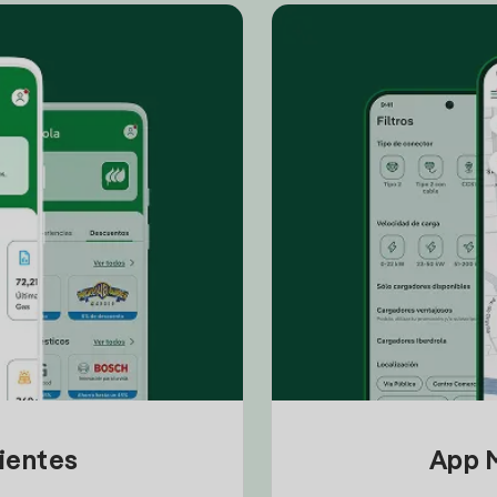
lientes
App M