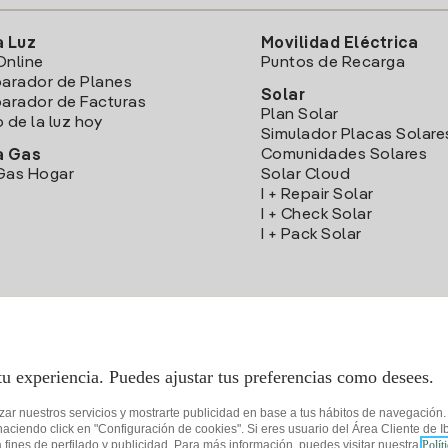
a Luz
Movilidad Eléctrica
Online
Puntos de Recarga
arador de Planes
Solar
rador de Facturas
Plan Solar
o de la luz hoy
Simulador Placas Solare
Comunidades Solares
a Gas
Gas Hogar
Solar Cloud
I + Repair Solar
I + Check Solar
I + Pack Solar
Descarga la App Iberdrola Clientes
tu experiencia. Puedes ajustar tus preferencias como desees.
izar nuestros servicios y mostrarte publicidad en base a tus hábitos de navegación
iendo click en "Configuración de cookies". Si eres usuario del Área Cliente de Ib
fines de perfilado y publicidad. Para más información, puedes visitar nuestra
Polít