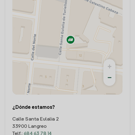
+
−
¿Dónde estamos?
Calle Santa Eulalia 2
33900 Langreo
Telf.:
684 63 78 14