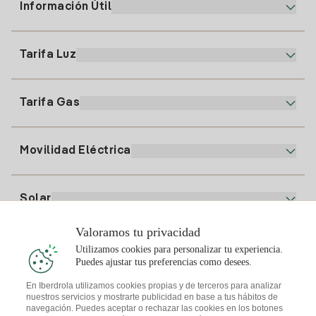
Información Útil
Atención al cliente
900 225 235
Tarifa Luz
Nuestra App
94 646 01 25
Factura Electrónica
91 919 52 73
Tarifa Gas
Plan Online
Alta Luz
clientes@tuiberdrola.es
Comparador de Planes
Alta Gas
Movilidad Eléctrica
Whatsapp
Plan Gas Hogar
Comparador de Facturas
Precio de la luz hoy
Solar
Puntos de Recarga
Valoramos tu privacidad
Te interesa
Utilizamos cookies para personalizar tu experiencia.
Plan Solar
Puedes ajustar tus preferencias como desees.
Simulador Placas Solares
En Iberdrola utilizamos cookies propias y de terceros para analizar
nuestros servicios y mostrarte publicidad en base a tus hábitos de
Consejos Luz
Descarga la App Iberdrola Clientes
navegación. Puedes aceptar o rechazar las cookies en los botones
Comunidades Solares