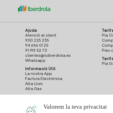
Ajuda
Tarif
Atenció al client
Pla O
900 225 235
Comp
94 646 01 25
Compa
91 919 52 73
Preu d
clientes@tuiberdrola.es
Tarif
Whatsapp
Pla G
Informació Útil
La nostra App
Factura Electrònica
Alta Llum
Alta Gas
Valorem la teva privacitat