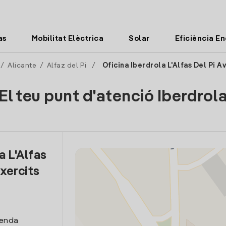
as
Mobilitat Elèctrica
Solar
Eficiència E
/
Alicante
/
Alfaz del Pi
/
Oficina Iberdrola L'Alfas Del Pi A
El teu punt d'atenció Iberdrol
a L'Alfas
xercits
venda