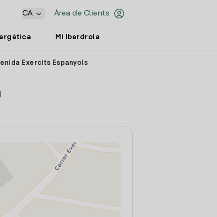
CA
Àrea de Clients
nergètica
Mi Iberdrola
venida Exercits Espanyols
a