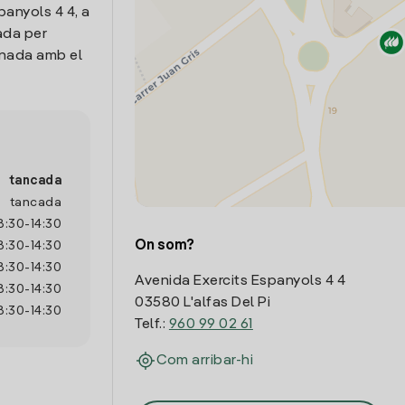
panyols 4 4, a
bada per
onada amb el
tancada
tancada
8:30
-
14:30
On som?
8:30
-
14:30
8:30
-
14:30
Avenida Exercits Espanyols 4 4
8:30
-
14:30
03580 L'alfas Del Pi
8:30
-
14:30
Telf.:
960 99 02 61
Com arribar-hi