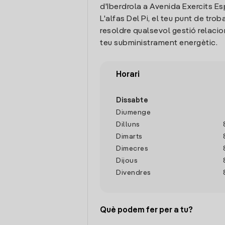
d'Iberdrola a Avenida Exercits Es
L'alfas Del Pi, el teu punt de tro
resoldre qualsevol gestió relaci
teu subministrament energètic.
Horari
Dissabte
Diumenge
Dilluns
Dimarts
Dimecres
Dijous
Divendres
Què podem fer per a tu?