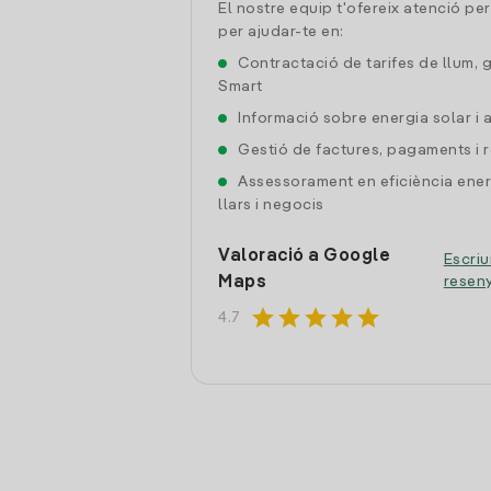
El nostre equip t'ofereix atenció pe
per ajudar-te en:
Contractació de tarifes de llum, 
Smart
Informació sobre energia solar i
Gestió de factures, pagaments i 
Assessorament en eficiència ener
llars i negocis
Valoració a Google
Escriu
Maps
resen
star
star
star
star
star
4.7