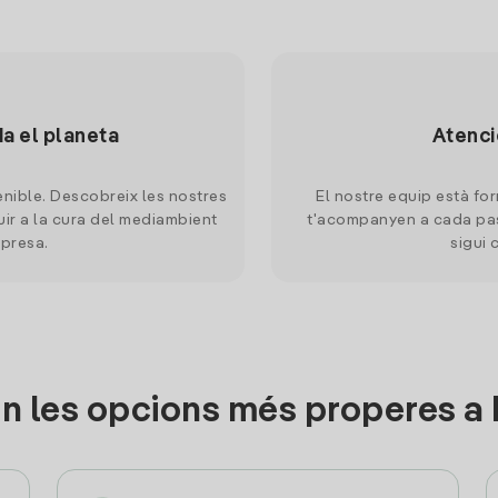
da el planeta
Atenci
nible. Descobreix les nostres
El nostre equip està for
uir a la cura del mediambient
t'acompanyen a cada pas
mpresa.
sigui 
 les opcions més properes a L