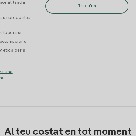
rsonalitzada
Truca'ns
gas i productes
 autoconsum
reclamacions
gètica per a
re una
ya
Al teu costat en tot moment