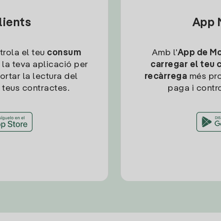
lients
App M
trola el teu
consum
Amb l'
App de Mob
 la teva aplicació per
carregar el teu 
ortar la lectura del
recàrrega
més pro
 teus contractes.
paga i contro