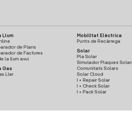
a Llum
Mobilitat Elèctrica
nline
Punts de Recàrrega
arador de Plans
Solar
rador de Factures
Pla Solar
e la llum avui
Simulador Plaques Solar
Comunitats Solars
a Gas
as Llar
Solar Cloud
I + Repair Solar
I + Check Solar
I + Pack Solar
Descarrega l'App Iberdola Clients