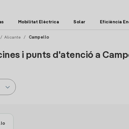
as
Mobilitat Elèctrica
Solar
Eficiència E
/
Alicante
/
Campello
cines i punts d'atenció a Camp
llo