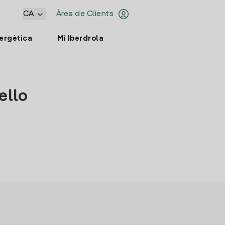
CA
Àrea de Clients
nergètica
Mi Iberdrola
ello