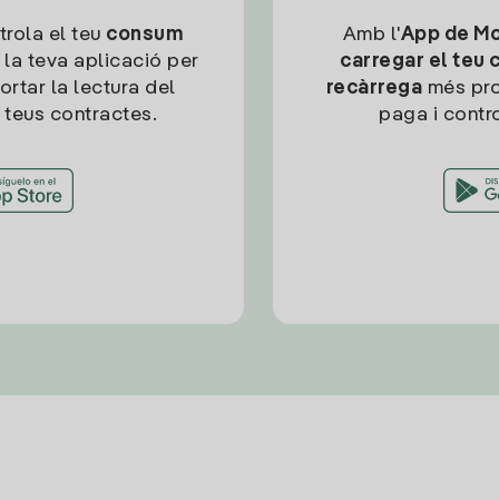
trola el teu
consum
Amb l'
App de Mob
 la teva aplicació per
carregar el teu 
ortar la lectura del
recàrrega
més pro
 teus contractes.
paga i contro