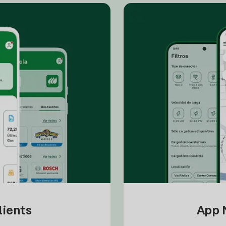
lients
App M