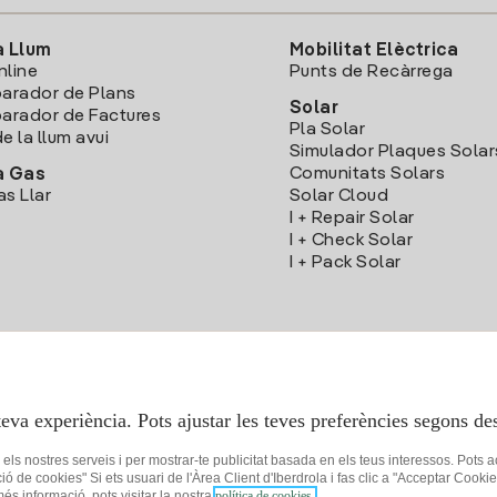
a Llum
Mobilitat Elèctrica
nline
Punts de Recàrrega
arador de Plans
Solar
rador de Factures
Pla Solar
e la llum avui
Simulador Plaques Solar
Comunitats Solars
a Gas
as Llar
Solar Cloud
I + Repair Solar
I + Check Solar
I + Pack Solar
Descarrega l'App Iberdola Clients
teva experiència. Pots ajustar les teves preferències segons des
r els nostres serveis i per mostrar-te publicitat basada en els teus interessos. Pots 
ció de cookies" Si ets usuari de l'Àrea Client d'Iberdrola i fas clic a "Acceptar C
 més informació, pots visitar la nostra
política de cookies.