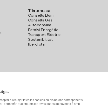
T'interessa
Consells Llum
Consells Gas
Autoconsum
Estalvi Energètic
s
Transport Elèctric
Sostenibilitat
Iberdrola
itgis.
acceptar o rebutjar totes les cookies en els botons corresponents.
ookies", permetràs que creuem les teves dades de navegació amb