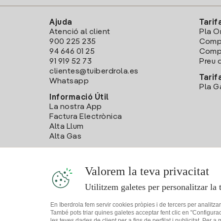
Ajuda
Tarif
Atenció al client
Pla O
900 225 235
Comp
94 646 01 25
Compa
91 919 52 73
Preu d
clientes@tuiberdrola.es
Tarif
Whatsapp
Pla G
Informació Útil
La nostra App
Factura Electrònica
Alta Llum
Alta Gas
Valorem la teva privacitat
Utilitzem galetes per personalitzar la 
En Iberdrola fem servir cookies pròpies i de tercers per analitza
També pots triar quines galetes acceptar fent clic en "Configura
les teves dades de client per a fins de perfilat i publicitat. Per a