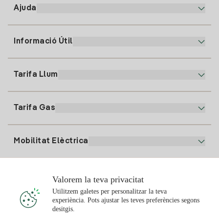
Ajuda
Informació Útil
Atenció al client
900 225 235
Tarifa Llum
La nostra App
94 646 01 25
Factura Electrònica
91 919 52 73
Tarifa Gas
Pla Online
Alta Llum
clientes@tuiberdrola.es
Comparador de Plans
Alta Gas
Mobilitat Elèctrica
Whatsapp
Pla Gas Llar
Comparador de Factures
Preu de la llum avui
Solar
Valorem la teva privacitat
Punts de Recàrrega
Utilitzem galetes per personalitzar la teva
experiència. Pots ajustar les teves preferències segons
T'interessa
desitgis.
Pla Solar