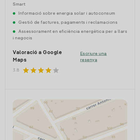
Smart
Informació sobre energia solar i autoconsum
Gestió de factures, pagaments i reclamacions
Assessorament en eficiència energètica per a llars
i negocis
Valoració a Google
Escriure una
Maps
resenya
star
star
star
star
star
3.8