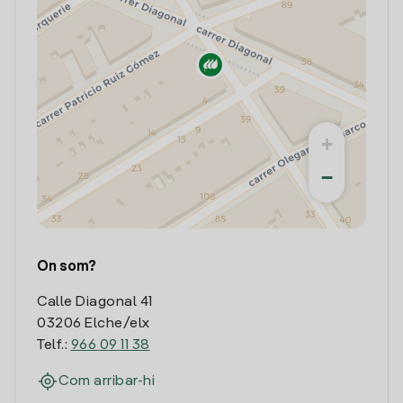
+
−
On som?
Calle Diagonal 41
03206 Elche/elx
Telf.:
966 09 11 38
Com arribar-hi