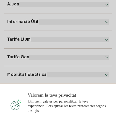
Ajuda
Informació Útil
Atenció al client
900 225 235
Tarifa Llum
La nostra App
94 646 01 25
Factura Electrònica
91 919 52 73
Tarifa Gas
Pla Online
Alta Llum
clientes@tuiberdrola.es
Comparador de Plans
Alta Gas
Mobilitat Elèctrica
Whatsapp
Pla Gas Llar
Comparador de Factures
Preu de la llum avui
Solar
Valorem la teva privacitat
Punts de Recàrrega
Utilitzem galetes per personalitzar la teva
experiència. Pots ajustar les teves preferències segons
T'interessa
desitgis.
Pla Solar