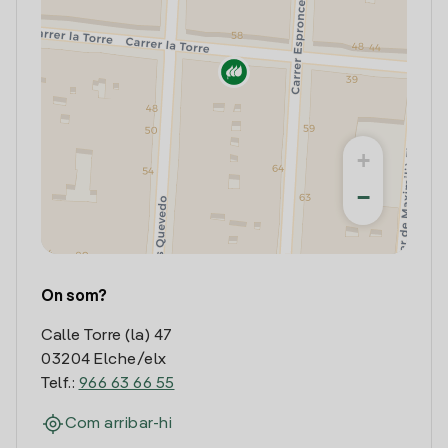
+
−
On som?
Calle Torre (la) 47
03204 Elche/elx
Telf.:
966 63 66 55
Com arribar-hi