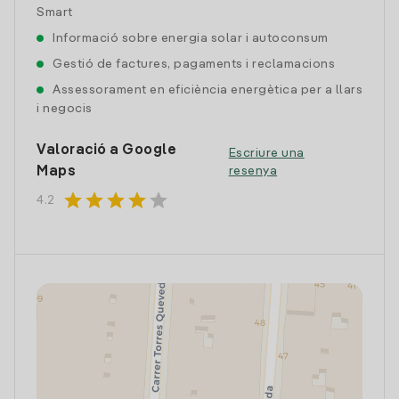
Smart
Informació sobre energia solar i autoconsum
Gestió de factures, pagaments i reclamacions
Assessorament en eficiència energètica per a llars
i negocis
Valoració a Google
Escriure una
Maps
resenya
star
star
star
star
star
4.2