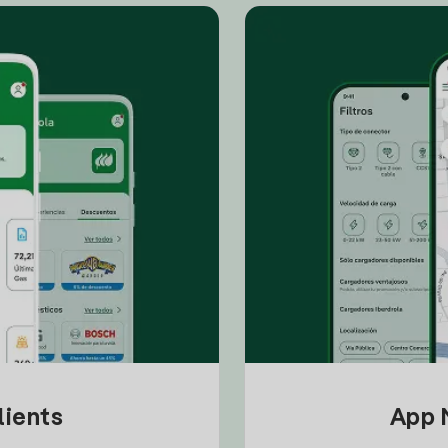
lients
App M