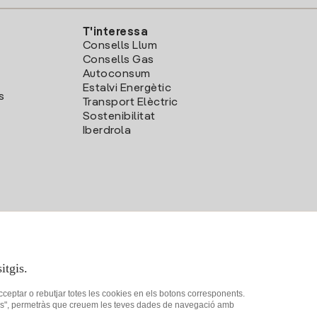
T'interessa
Consells Llum
Consells Gas
Autoconsum
Estalvi Energètic
s
Transport Elèctric
Sostenibilitat
Iberdrola
itgis.
acceptar o rebutjar totes les cookies en els botons corresponents.
ookies", permetràs que creuem les teves dades de navegació amb