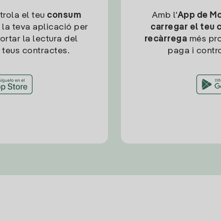
trola el teu
consum
Amb l'
App de Mob
 la teva aplicació per
carregar el teu 
ortar la lectura del
recàrrega
més pro
 teus contractes.
paga i contro