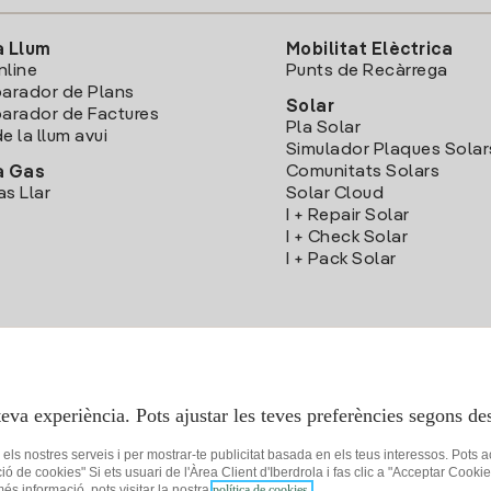
a Llum
Mobilitat Elèctrica
nline
Punts de Recàrrega
arador de Plans
Solar
rador de Factures
Pla Solar
e la llum avui
Simulador Plaques Solar
Comunitats Solars
a Gas
as Llar
Solar Cloud
I + Repair Solar
I + Check Solar
I + Pack Solar
Descarrega l'App Iberdola Clients
teva experiència. Pots ajustar les teves preferències segons des
r els nostres serveis i per mostrar-te publicitat basada en els teus interessos. Pots 
ció de cookies" Si ets usuari de l'Àrea Client d'Iberdrola i fas clic a "Acceptar C
 més informació, pots visitar la nostra
política de cookies.