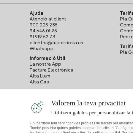
Ajuda
Tarif
Atenció al client
Pla O
900 225 235
Comp
94 646 01 25
Compa
91 919 52 73
Preu d
clientes@tuiberdrola.es
Tarif
Whatsapp
Pla G
Informació Útil
La nostra App
Factura Electrònica
Alta Llum
Alta Gas
Valorem la teva privacitat
Utilitzem galetes per personalitzar la 
En Iberdrola fem servir cookies pròpies i de tercers per analitza
També pots triar quines galetes acceptar fent clic en "Configura
les teves dades de client per a fins de perfilat i publicitat. Per a