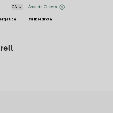
CA
Àrea de Clients
nergètica
Mi Iberdrola
rell