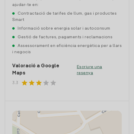
ajudar-te en:
Contractació de tarifes de llum, gas i productes
Smart
Informació sobre energia solar i autoconsum
Gestió de factures, pagaments i reclamacions
Assessorament en eficiència energètica per a llars
i negocis
Valoració a Google
Escriure una
Maps
resenya
star
star
star
star
star
3.3