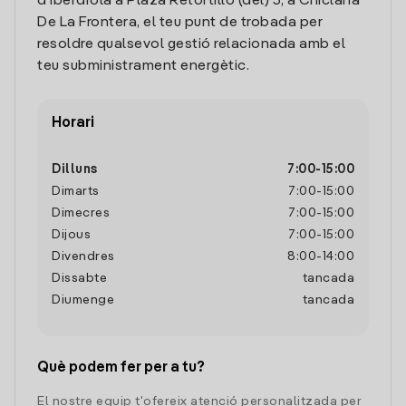
d'Iberdrola a Plaza Retortillo (del) 3, a Chiclana
De La Frontera, el teu punt de trobada per
resoldre qualsevol gestió relacionada amb el
teu subministrament energètic.
Horari
Dilluns
7:00
-
15:00
Dimarts
7:00
-
15:00
Dimecres
7:00
-
15:00
Dijous
7:00
-
15:00
Divendres
8:00
-
14:00
Dissabte
tancada
Diumenge
tancada
Què podem fer per a tu?
El nostre equip t'ofereix atenció personalitzada per