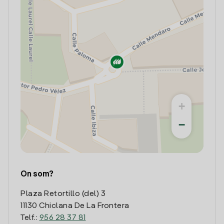
+
−
On som?
Plaza Retortillo (del) 3
11130 Chiclana De La Frontera
Telf.:
956 28 37 81