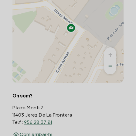
+
−
On som?
Plaza Monti 7
11403 Jerez De La Frontera
Telf.:
956 28 37 81
Com arribar-hi