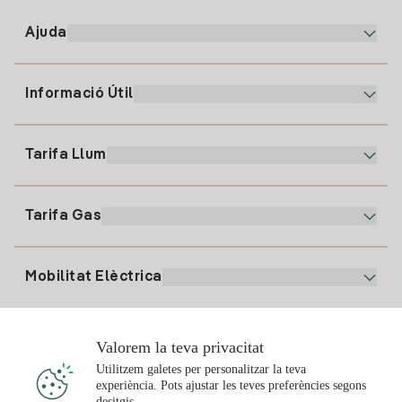
Ajuda
Informació Útil
Atenció al client
900 225 235
Tarifa Llum
La nostra App
94 646 01 25
Factura Electrònica
91 919 52 73
Tarifa Gas
Pla Online
Alta Llum
clientes@tuiberdrola.es
Comparador de Plans
Alta Gas
Mobilitat Elèctrica
Whatsapp
Pla Gas Llar
Comparador de Factures
Preu de la llum avui
Solar
Valorem la teva privacitat
Punts de Recàrrega
Utilitzem galetes per personalitzar la teva
experiència. Pots ajustar les teves preferències segons
T'interessa
desitgis.