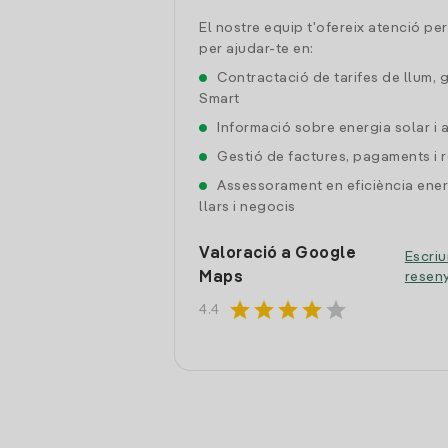
El nostre equip t'ofereix atenció pe
per ajudar-te en:
Contractació de tarifes de llum, 
Smart
Informació sobre energia solar i
Gestió de factures, pagaments i 
Assessorament en eficiència ener
llars i negocis
Valoració a Google
Escriu
Maps
resen
star
star
star
star
star
4.4