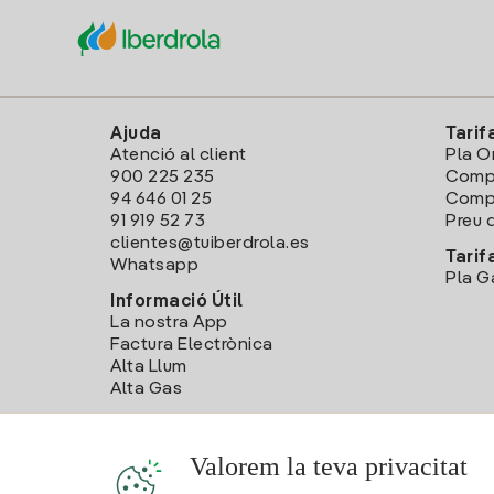
Ajuda
Tarif
Atenció al client
Pla O
900 225 235
Comp
94 646 01 25
Compa
91 919 52 73
Preu d
clientes@tuiberdrola.es
Tarif
Whatsapp
Pla G
Informació Útil
La nostra App
Factura Electrònica
Alta Llum
Alta Gas
Valorem la teva privacitat