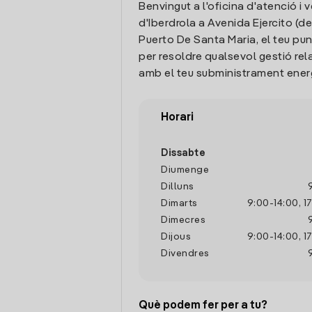
Benvingut a l'oficina d'atenció i 
d'Iberdrola a Avenida Ejercito (del)
Puerto De Santa Maria, el teu pu
per resoldre qualsevol gestió re
amb el teu subministrament ener
Horari
Dissabte
Diumenge
Dilluns
Dimarts
9:00
-
14:00
,
1
Dimecres
Dijous
9:00
-
14:00
,
1
Divendres
Què podem fer per a tu?