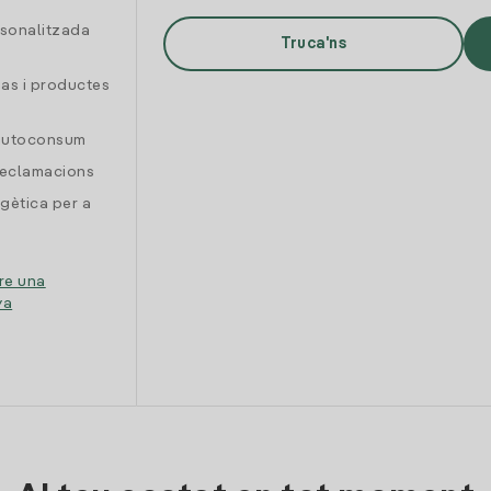
rsonalitzada
Truca'ns
gas i productes
 autoconsum
reclamacions
gètica per a
re una
ya