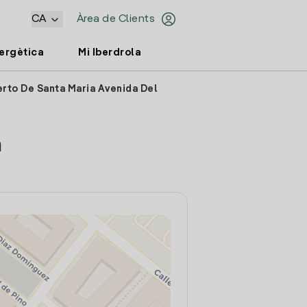
CA
Àrea de Clients
nergètica
Mi Iberdrola
erto De Santa Maria Avenida Del
a