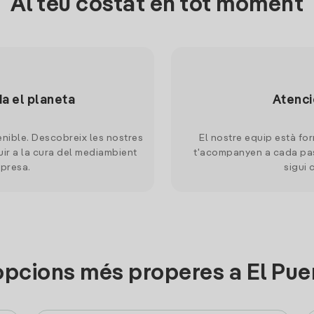
Al teu costat en tot moment
da el planeta
Atenci
nible. Descobreix les nostres
El nostre equip està for
uir a la cura del mediambient
t'acompanyen a cada pas
mpresa.
sigui 
opcions més properes a El Pue