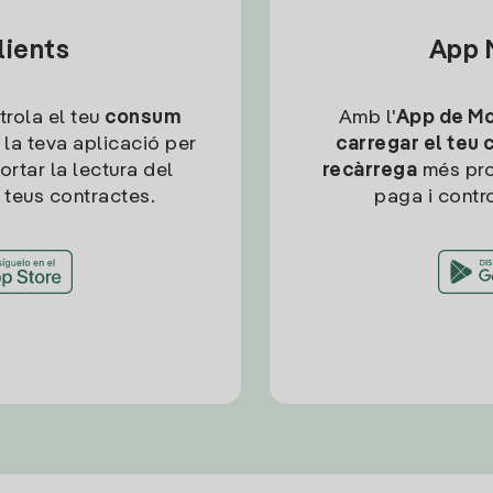
lients
App M
trola el teu
consum
Amb l'
App de Mob
 la teva aplicació per
carregar el teu 
ortar la lectura del
recàrrega
més pro
 teus contractes.
paga i contro