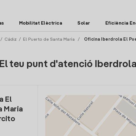
as
Mobilitat Elèctrica
Solar
Eficiència E
/
Cádiz
/
El Puerto de Santa María
/
Oficina Iberdrola El Pu
El teu punt d'atenció Iberdrol
a El
a Maria
rcito