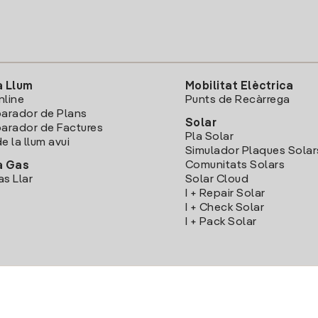
a Llum
Mobilitat Elèctrica
nline
Punts de Recàrrega
arador de Plans
Solar
rador de Factures
Pla Solar
e la llum avui
Simulador Plaques Solar
Comunitats Solars
a Gas
as Llar
Solar Cloud
I + Repair Solar
I + Check Solar
I + Pack Solar
Descarrega l'App Iberdola Clients