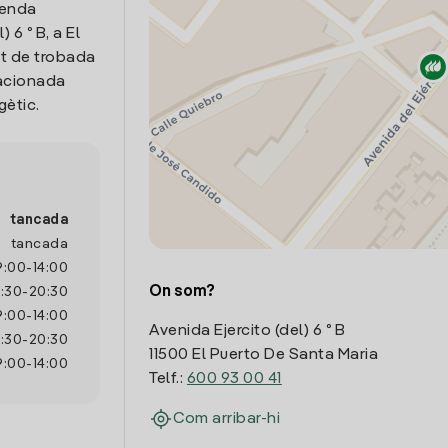
venda
 6 º B, a El
nt de trobada
lacionada
gètic.
tancada
tancada
9:00
-
14:00
On som?
7:30
-
20:30
9:00
-
14:00
Avenida Ejercito (del) 6 º B
7:30
-
20:30
11500 El Puerto De Santa Maria
9:00
-
14:00
Telf.:
600 93 00 41
Com arribar-hi