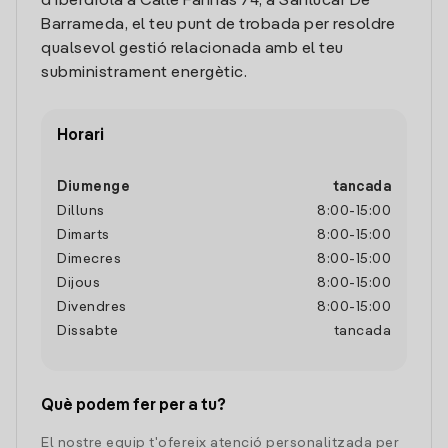
d'Iberdrola a Calle Fariñas 74, a Sanlucar De
Barrameda, el teu punt de trobada per resoldre
qualsevol gestió relacionada amb el teu
subministrament energètic.
Horari
Diumenge
tancada
Dilluns
8:00
-
15:00
Dimarts
8:00
-
15:00
Dimecres
8:00
-
15:00
Dijous
8:00
-
15:00
Divendres
8:00
-
15:00
Dissabte
tancada
Què podem fer per a tu?
El nostre equip t'ofereix atenció personalitzada per