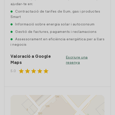
ajudar-te en:
Contractació de tarifes de llum, gas i productes
Smart
Informació sobre energia solar i autoconsum
Gestió de factures, pagaments i reclamacions
Assessorament en eficiència energètica per a llars
i negocis
Valoració a Google
Escriure una
Maps
resenya
star
star
star
star
star
5.0