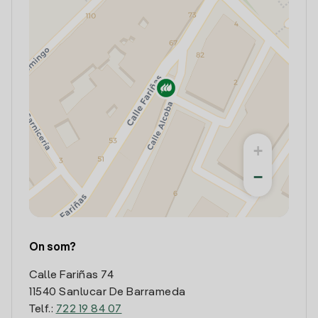
+
−
On som?
Calle Fariñas 74
11540 Sanlucar De Barrameda
Telf.:
722 19 84 07