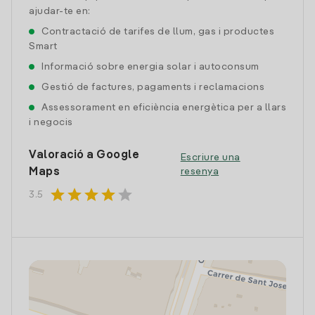
ajudar-te en:
Contractació de tarifes de llum, gas i productes
Smart
Informació sobre energia solar i autoconsum
Gestió de factures, pagaments i reclamacions
Assessorament en eficiència energètica per a llars
i negocis
Valoració a Google
Escriure una
Maps
resenya
star
star
star
star
star
3.5