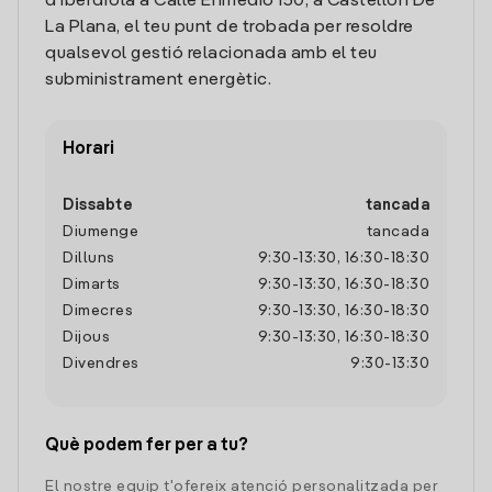
d'Iberdrola a Calle Enmedio 150, a Castellon De
La Plana, el teu punt de trobada per resoldre
qualsevol gestió relacionada amb el teu
subministrament energètic.
Horari
Dissabte
tancada
Diumenge
tancada
Dilluns
9:30
-
13:30
,
16:30
-
18:30
Dimarts
9:30
-
13:30
,
16:30
-
18:30
Dimecres
9:30
-
13:30
,
16:30
-
18:30
Dijous
9:30
-
13:30
,
16:30
-
18:30
Divendres
9:30
-
13:30
Què podem fer per a tu?
El nostre equip t'ofereix atenció personalitzada per