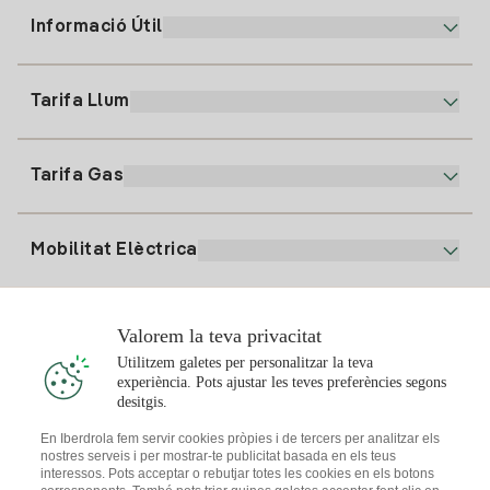
Informació Útil
Atenció al client
900 225 235
Tarifa Llum
La nostra App
94 646 01 25
Factura Electrònica
91 919 52 73
Tarifa Gas
Pla Online
Alta Llum
clientes@tuiberdrola.es
Comparador de Plans
Alta Gas
Mobilitat Elèctrica
Whatsapp
Pla Gas Llar
Comparador de Factures
Preu de la llum avui
Solar
Valorem la teva privacitat
Punts de Recàrrega
Utilitzem galetes per personalitzar la teva
experiència. Pots ajustar les teves preferències segons
T'interessa
desitgis.
Pla Solar
En Iberdrola fem servir cookies pròpies i de tercers per analitzar els
nostres serveis i per mostrar-te publicitat basada en els teus
Simulador Plaques Solars
interessos. Pots acceptar o rebutjar totes les cookies en els botons
Consells Llum