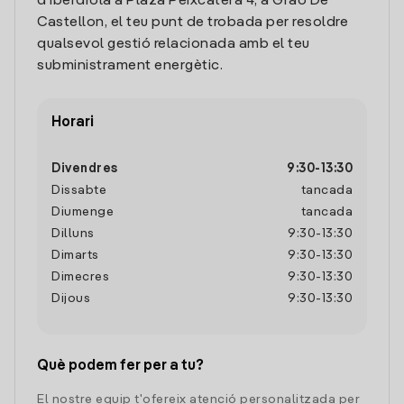
d'Iberdrola a Plaza Peixcatera 4, a Grao De
Castellon, el teu punt de trobada per resoldre
qualsevol gestió relacionada amb el teu
subministrament energètic.
Horari
Divendres
9:30
-
13:30
Dissabte
tancada
Diumenge
tancada
Dilluns
9:30
-
13:30
Dimarts
9:30
-
13:30
Dimecres
9:30
-
13:30
Dijous
9:30
-
13:30
Què podem fer per a tu?
El nostre equip t'ofereix atenció personalitzada per