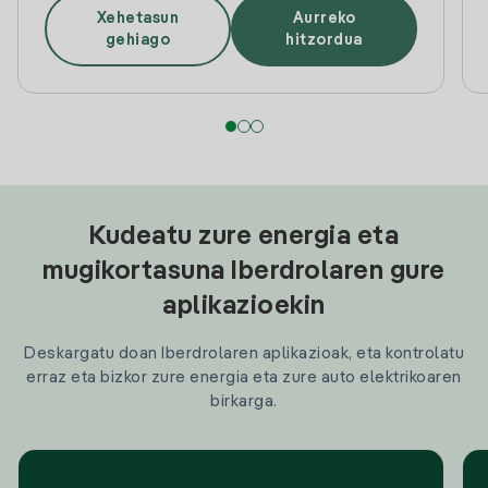
Xehetasun
Aurreko
gehiago
hitzordua
Kudeatu zure energia eta
mugikortasuna Iberdrolaren gure
aplikazioekin
Deskargatu doan Iberdrolaren aplikazioak, eta kontrolatu
erraz eta bizkor zure energia eta zure auto elektrikoaren
birkarga.