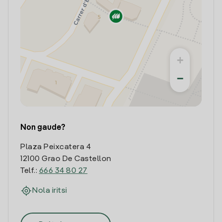
+
−
Non gaude?
Plaza Peixcatera 4
12100 Grao De Castellon
Telf.:
666 34 80 27
Nola iritsi