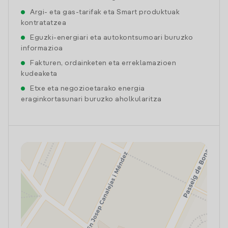
Argi- eta gas-tarifak eta Smart produktuak
kontratatzea
Eguzki-energiari eta autokontsumoari buruzko
informazioa
Fakturen, ordainketen eta erreklamazioen
kudeaketa
Etxe eta negozioetarako energia
eraginkortasunari buruzko aholkularitza