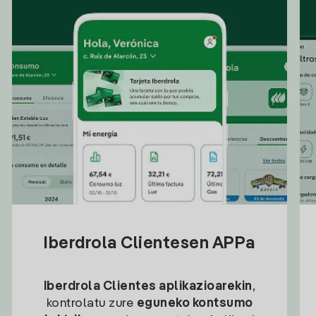
Iberdrola Clientesen APPa
Iberdrola Clientes aplikazioarekin
,
kontrolatu zure
eguneko kontsumo