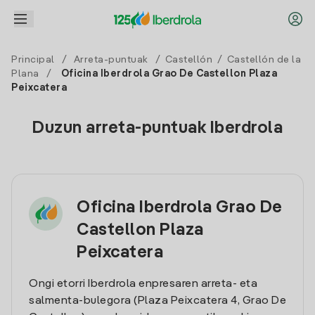
Principal
/
Arreta-puntuak
/
Castellón
/
Castellón de la
Plana
/
Oficina Iberdrola Grao De Castellon Plaza
Peixcatera
Duzun arreta-puntuak Iberdrola
Oficina Iberdrola Grao De
Castellon Plaza
Peixcatera
Ongi etorri Iberdrola enpresaren arreta- eta
salmenta-bulegora (Plaza Peixcatera 4, Grao De