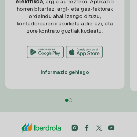
elektrikoa
, argia aurrezteko. Aplikazio
horren bitartez, argi- eta gas-fakturak
ordaindu ahal izango dituzu,
kontadorearen irakurketa adierazi, eta
zure kontratu guztiak kudeatu.
Informazio gehiago