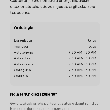
Castellon), zure hornidura energetikoarekin
erlazionatutako edozein gestio argitzeko zure
topagunea.
Ordutegia
Larunbata
itxita
Igandea
itxita
Astelehena
9:30 AM
-
1:30 PM
Asteartea
9:30 AM
-
1:30 PM
Asteazkena
9:30 AM
-
1:30 PM
Osteguna
9:30 AM
-
1:30 PM
Ostirala
9:30 AM
-
1:30 PM
Nola lagun diezazukegu?
Gure taldeak arreta pertsonalizatua eskaintzen dizu,
honako alderdi hauekin laguntzeko: