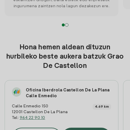
eskaintzen ditugun, baita etxetik edo enpresatik
ingurumena zaintzen nola lagun dezakezun ere.
Hona hemen aldean dituzun
hurbileko beste aukera batzuk Grao
De Castellon
Oficina Iberdrola Castellon De La Plana
Calle Enmedio
Calle Enmedio 150
4.69 km
12001 Castellon De La Plana
Tel:
964 22 90 10