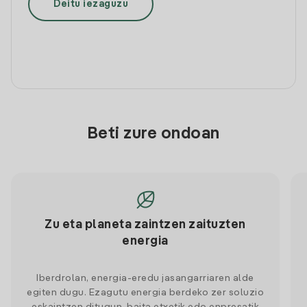
Deitu iezaguzu
Beti zure ondoan
Zu eta planeta zaintzen zaituzten
energia
Iberdrolan, energia-eredu jasangarriaren alde
egiten dugu. Ezagutu energia berdeko zer soluzio