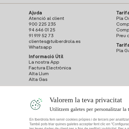
Ajuda
Tarif
Atenció al client
Pla O
900 225 235
Comp
94 646 01 25
Compa
91 919 52 73
Preu d
clientes@tuiberdrola.es
Tarif
Whatsapp
Pla G
Informació Útil
La nostra App
Factura Electrònica
Alta Llum
Alta Gas
Valorem la teva privacitat
Utilitzem galetes per personalitzar la 
En Iberdrola fem servir cookies pròpies i de tercers per analitza
També pots triar quines galetes acceptar fent clic en "Configura
les teves dades de client per a fins de perfilat i publicitat. Per a