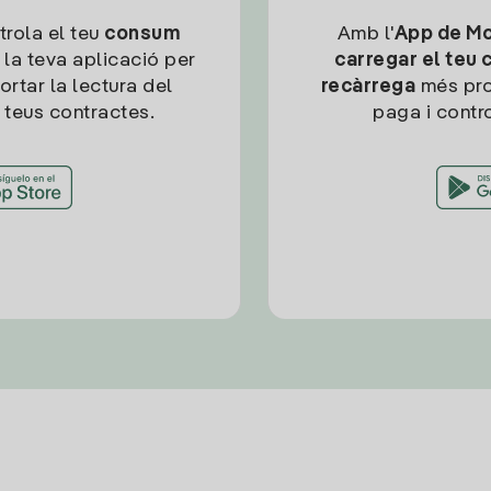
trola el teu
consum
Amb l'
App de Mob
 la teva aplicació per
carregar el teu 
ortar la lectura del
recàrrega
més pro
 teus contractes.
paga i contro