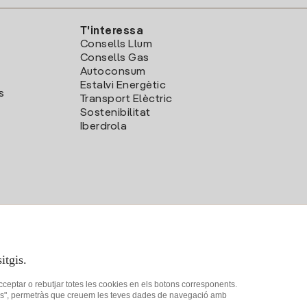
T'interessa
Consells Llum
Consells Gas
Autoconsum
Estalvi Energètic
s
Transport Elèctric
Sostenibilitat
Iberdrola
itgis.
acceptar o rebutjar totes les cookies en els botons corresponents.
ookies", permetràs que creuem les teves dades de navegació amb