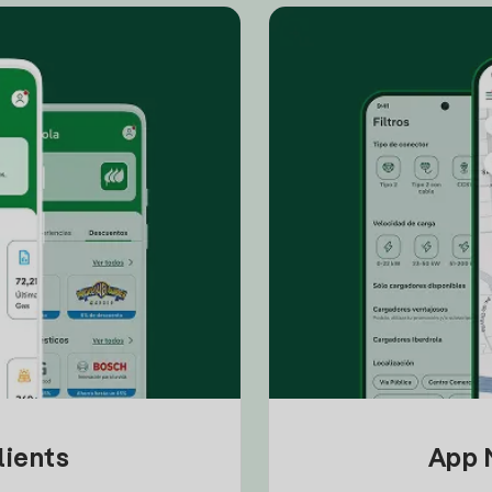
lients
App M