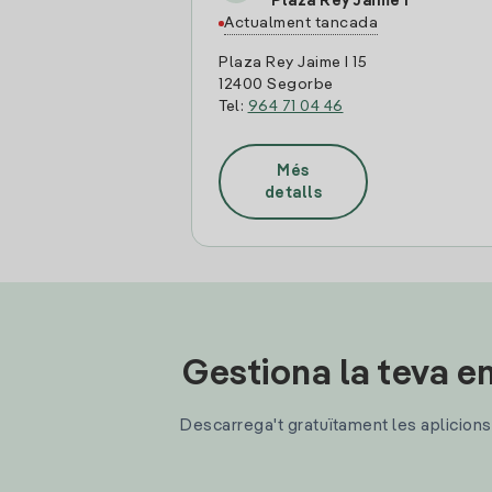
Plaza Rey Jaime I
Actualment tancada
Plaza Rey Jaime I 15
12400 Segorbe
Tel:
964 71 04 46
Més
detalls
Gestiona la teva en
Descarrega't gratuïtament les aplicions d