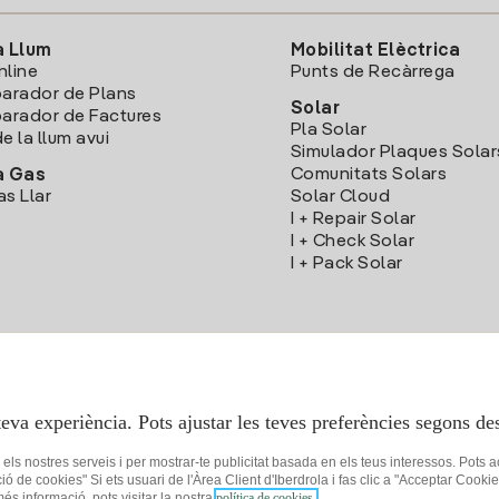
a Llum
Mobilitat Elèctrica
nline
Punts de Recàrrega
arador de Plans
Solar
rador de Factures
Pla Solar
e la llum avui
Simulador Plaques Solar
Comunitats Solars
a Gas
as Llar
Solar Cloud
I + Repair Solar
I + Check Solar
I + Pack Solar
Descarrega l'App Iberdola Clients
teva experiència. Pots ajustar les teves preferències segons des
r els nostres serveis i per mostrar-te publicitat basada en els teus interessos. Pots 
ció de cookies" Si ets usuari de l'Àrea Client d'Iberdrola i fas clic a "Acceptar C
 més informació, pots visitar la nostra
política de cookies.