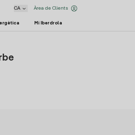
CA
Àrea de Clients
nergètica
Mi Iberdrola
orbe