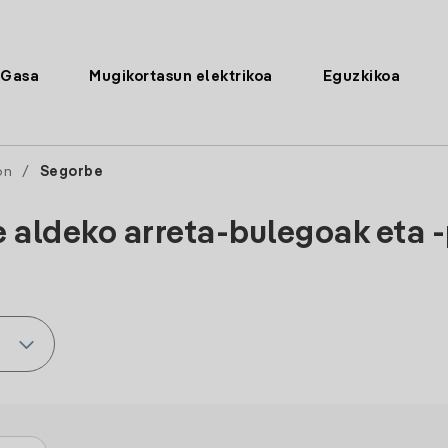
Gasa
Mugikortasun elektrikoa
Eguzkikoa
ón
/
Segorbe
 aldeko arreta-bulegoak eta 