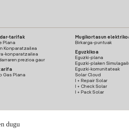
dar-tarifak
Mugikortasun elektriko
e Plana
Birkarga-puntuak
n Konparatzailea
Eguzkikoa
ra-konparatzailea
Eguzki-plana
darraren prezioa gaur
Eguzki-plaken Simulagai
Eguzki-komunitateak
arifa
o Gas Plana
Solar Cloud
I + Repair Solar
I + Check Solar
I + Pack Solar
en dugu
Deskargatu Iberdrola Clientes App-a