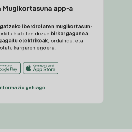
a Mugikortasuna app-a
rgatzeko
Iberdrolaren mugikortasun-
aurkitu hurbilen duzun
birkargagunea
.
gagailu elektrikoak
, ordaindu, eta
rolatu kargaren egoera.
Informazio gehiago