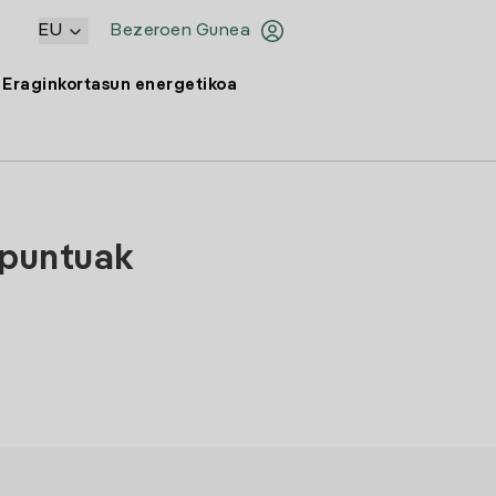
EU
Bezeroen Gunea
Eraginkortasun energetikoa
-puntuak