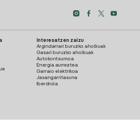
a
Interesatzen zaizu
Argindarrari buruzko aholkuak
Gasari buruzko aholkuak
Autokontsumoa
Energia aurreztea
lua
Garraio elektrikoa
Jasangarritasuna
Iberdrola