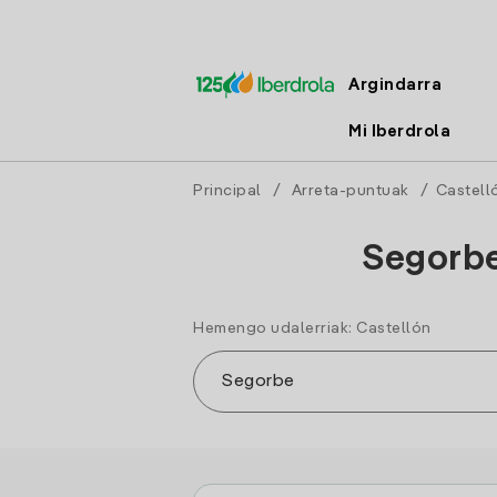
Argindarra
Mi Iberdrola
Principal
/
Arreta-puntuak
/
Castell
Segorbe
Hemengo udalerriak: Castellón