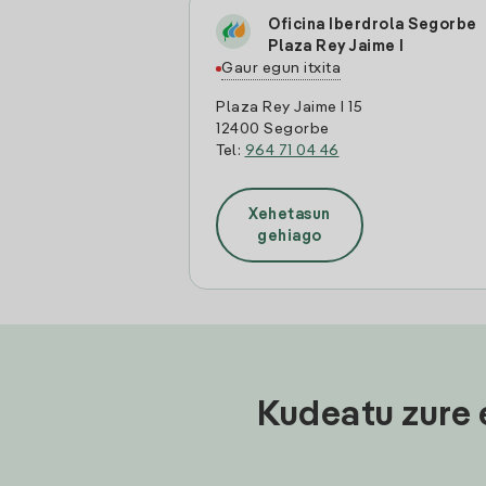
Oficina Iberdrola Segorbe
Plaza Rey Jaime I
Gaur egun itxita
Plaza Rey Jaime I 15
12400 Segorbe
Tel:
964 71 04 46
Xehetasun
gehiago
Kudeatu zure 