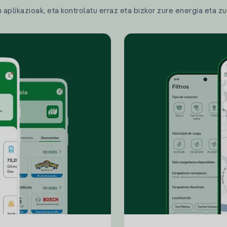
plikazioak, eta kontrolatu erraz eta bizkor zure energia eta zu