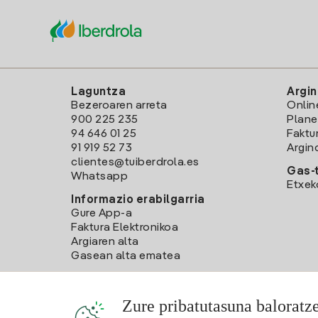
Laguntza
Argin
Bezeroaren arreta
Onlin
900 225 235
Plane
94 646 01 25
Faktu
91 919 52 73
Argin
clientes@tuiberdrola.es
Gas-t
Whatsapp
Etxek
Informazio erabilgarria
Gure App-a
Faktura Elektronikoa
Argiaren alta
Gasean alta ematea
Zure pribatutasuna baloratz