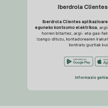
Iberdrola Cliente
Iberdrola Clientes aplikazioare
eguneko kontsumo elektrikoa
, arg
horren bitartez, argi- eta gas-fa
izango dituzu, kontadorearen irakurk
kontratu guztiak ku
Informazio gehi