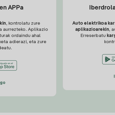
sen APPa
Iberdrol
kin
, kontrolatu zure
Auto elektrikoa ka
ia aurrezteko. Aplikazio
aplikazioarekin
, 
kturak ordaindu ahal
Erreserbatu
kar
eta adierazi, eta zure
kont
deatu.
ago