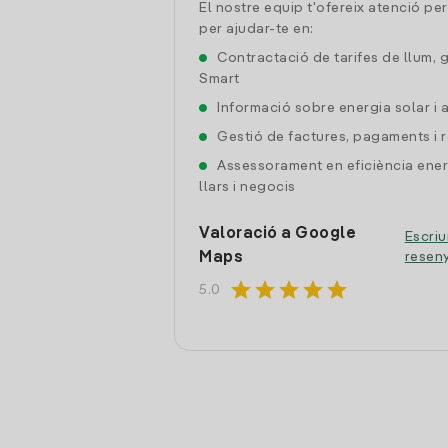
El nostre equip t'ofereix atenció pe
per ajudar-te en:
Contractació de tarifes de llum, 
Smart
Informació sobre energia solar i
Gestió de factures, pagaments i 
Assessorament en eficiència ener
llars i negocis
Valoració a Google
Escriu
Maps
resen
star
star
star
star
star
5.0