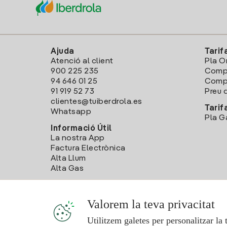
Ajuda
Tarif
Atenció al client
Pla O
900 225 235
Comp
94 646 01 25
Compa
91 919 52 73
Preu d
clientes@tuiberdrola.es
Tarif
Whatsapp
Pla G
Informació Útil
La nostra App
Factura Electrònica
Alta Llum
Alta Gas
Valorem la teva privacitat
Utilitzem galetes per personalitzar la 