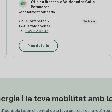
Oficina Iberdrola Valdepeñas Calle
Bataneros
Actualment tancada
Calle Bataneros 2
26.9 km
13300 Valdepeñas
Tel:
609 82 02 47
Més detalls
ergia i la teva mobilitat amb 
'Iberdrola i pren el control de la teva energia i de la recàrreg