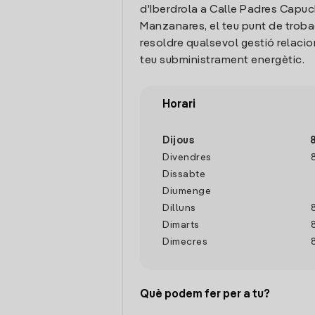
d'Iberdrola a Calle Padres Capuc
Manzanares, el teu punt de trob
resoldre qualsevol gestió relaci
teu subministrament energètic.
Horari
Dijous
Divendres
Dissabte
Diumenge
Dilluns
Dimarts
Dimecres
Què podem fer per a tu?