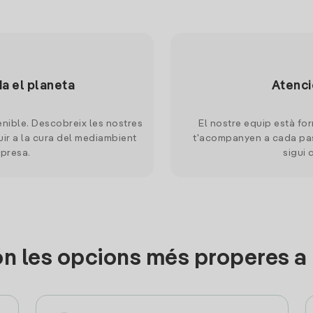
da el planeta
Atenci
nible. Descobreix les nostres
El nostre equip està for
uir a la cura del mediambient
t'acompanyen a cada pas
mpresa.
sigui 
n les opcions més properes 