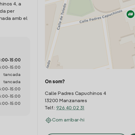
hinos 4, a
ada per
onada amb el
8:00
-
15:00
8:00
-
15:00
tancada
On som?
tancada
8:00
-
15:00
Calle Padres Capuchinos 4
8:00
-
15:00
13200 Manzanares
8:00
-
15:00
Telf.:
926 40 02 31
Com arribar-hi