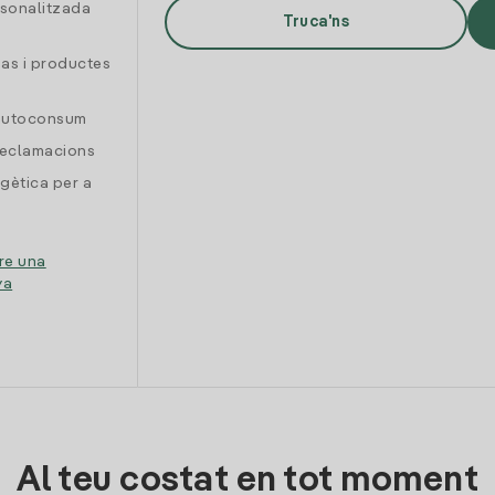
rsonalitzada
Truca'ns
gas i productes
 autoconsum
reclamacions
gètica per a
re una
ya
Al teu costat en tot moment