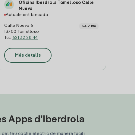
Oficina Iberdrola Tomelloso Calle
Nueva
Actualment tancada
Calle Nueva 6
34.7 km
13700 Tomelloso
Tel:
621 32 28 44
Més detalls
les Apps d'Iberdrola
a del teu coche elèctric de manera fàcil i