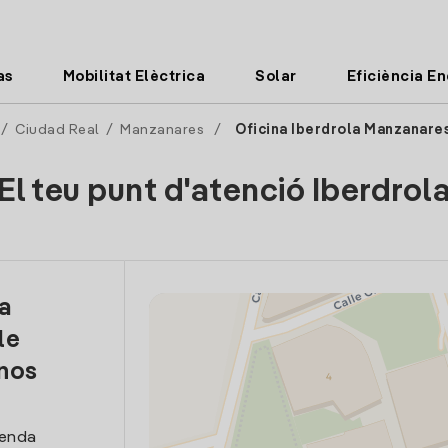
as
Mobilitat Elèctrica
Solar
Eficiència E
/
Ciudad Real
/
Manzanares
/
Oficina Iberdrola Manzanare
El teu punt d'atenció Iberdrol
la
le
nos
venda