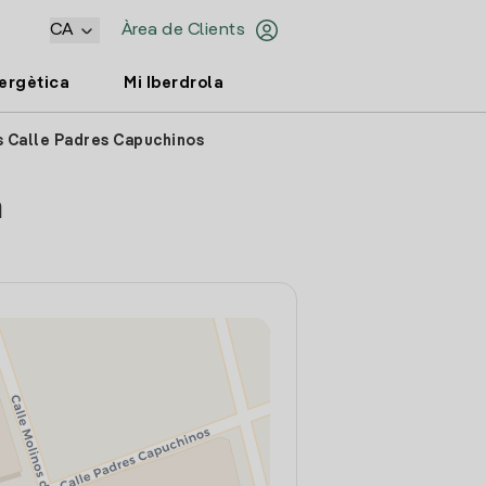
CA
Àrea de Clients
nergètica
Mi Iberdrola
s Calle Padres Capuchinos
a