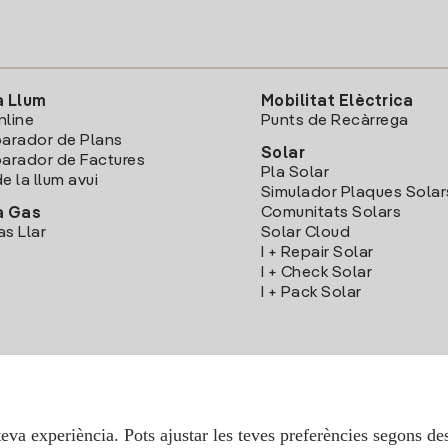
a Llum
Mobilitat Elèctrica
nline
Punts de Recàrrega
arador de Plans
Solar
rador de Factures
Pla Solar
e la llum avui
Simulador Plaques Solar
Comunitats Solars
a Gas
as Llar
Solar Cloud
I + Repair Solar
I + Check Solar
I + Pack Solar
Descarrega l'App Iberdola Clients
teva experiència. Pots ajustar les teves preferències segons des