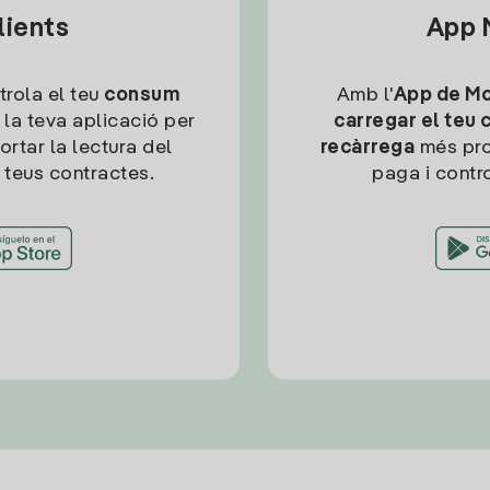
lients
App M
trola el teu
consum
Amb l'
App de Mob
 la teva aplicació per
carregar el teu 
ortar la lectura del
recàrrega
més pro
 teus contractes.
paga i contro