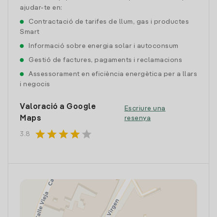
ajudar-te en:
Contractació de tarifes de llum, gas i productes
Smart
Informació sobre energia solar i autoconsum
Gestió de factures, pagaments i reclamacions
Assessorament en eficiència energètica per a llars
i negocis
Valoració a Google
Escriure una
Maps
resenya
star
star
star
star
star
3.8