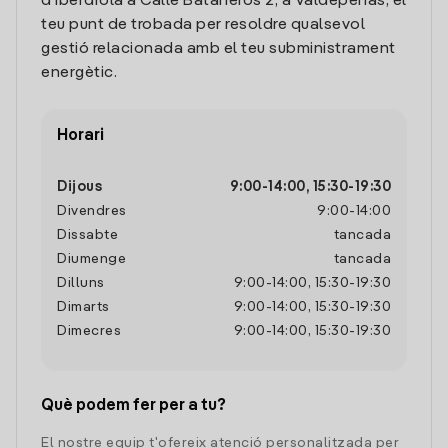
d'Iberdrola a Calle Bataneros 2, a Valdepeñas, el
teu punt de trobada per resoldre qualsevol
gestió relacionada amb el teu subministrament
energètic.
Horari
Dijous
9:00
-
14:00
,
15:30
-
19:30
Divendres
9:00
-
14:00
Dissabte
tancada
Diumenge
tancada
Dilluns
9:00
-
14:00
,
15:30
-
19:30
Dimarts
9:00
-
14:00
,
15:30
-
19:30
Dimecres
9:00
-
14:00
,
15:30
-
19:30
Què podem fer per a tu?
El nostre equip t'ofereix atenció personalitzada per