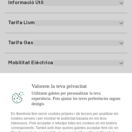
Informació Útil
Atenció al client
900 225 235
Tarifa Llum
La nostra App
94 646 01 25
Factura Electrònica
91 919 52 73
Tarifa Gas
Pla Online
Alta Llum
clientes@tuiberdrola.es
Comparador de Plans
Alta Gas
Mobilitat Elèctrica
Whatsapp
Pla Gas Llar
Comparador de Factures
Preu de la llum avui
Solar
Valorem la teva privacitat
Punts de Recàrrega
Utilitzem galetes per personalitzar la teva
experiència. Pots ajustar les teves preferències segons
T'interessa
desitgis.
Pla Solar
En Iberdrola fem servir cookies pròpies i de tercers per analitzar els
nostres serveis i per mostrar-te publicitat basada en els teus
Simulador Plaques Solars
interessos. Pots acceptar o rebutjar totes les cookies en els botons
Consells Llum
corresponents. També pots triar quines galetes acceptar fent clic en
Descarrega l'App Iberdola Clients
Comunitats Solars