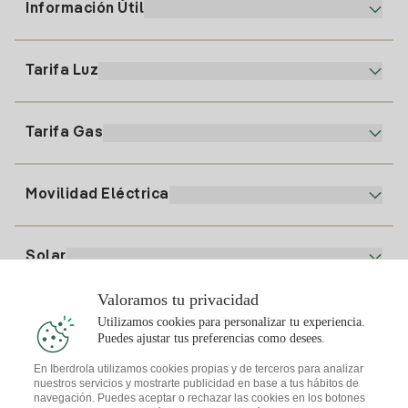
Información Útil
Atención al cliente
900 225 235
Tarifa Luz
Nuestra App
94 646 01 25
Factura Electrónica
91 919 52 73
Tarifa Gas
Plan Online
Alta Luz
clientes@tuiberdrola.es
Comparador de Planes
Alta Gas
Movilidad Eléctrica
Whatsapp
Plan Gas Hogar
Comparador de Facturas
Precio de la luz hoy
Solar
Puntos de Recarga
Valoramos tu privacidad
Te interesa
Utilizamos cookies para personalizar tu experiencia.
Plan Solar
Puedes ajustar tus preferencias como desees.
Simulador Placas Solares
En Iberdrola utilizamos cookies propias y de terceros para analizar
nuestros servicios y mostrarte publicidad en base a tus hábitos de
Consejos Luz
Descarga la App Iberdrola Clientes
navegación. Puedes aceptar o rechazar las cookies en los botones
Comunidades Solares