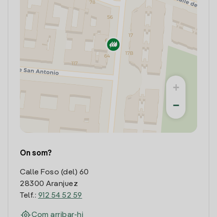
+
−
On som?
Calle Foso (del) 60
28300 Aranjuez
Telf.:
912 54 52 59
Com arribar-hi