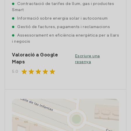
Contractació de tarifes de llum, gas i productes
Smart
Informació sobre energia solar i autoconsum
Gestió de factures, pagaments i reclamacions
Assessorament en eficiència energètica per a llars
i negocis
Valoració a Google
Escriure una
Maps
resenya
star
star
star
star
star
5.0