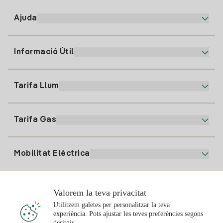
Ajuda
Informació Útil
Atenció al client
900 225 235
Tarifa Llum
La nostra App
94 646 01 25
Factura Electrònica
91 919 52 73
Tarifa Gas
Pla Online
Alta Llum
clientes@tuiberdrola.es
Comparador de Plans
Alta Gas
Mobilitat Elèctrica
Whatsapp
Pla Gas Llar
Comparador de Factures
Preu de la llum avui
Solar
Valorem la teva privacitat
Punts de Recàrrega
Utilitzem galetes per personalitzar la teva
experiència. Pots ajustar les teves preferències segons
T'interessa
desitgis.