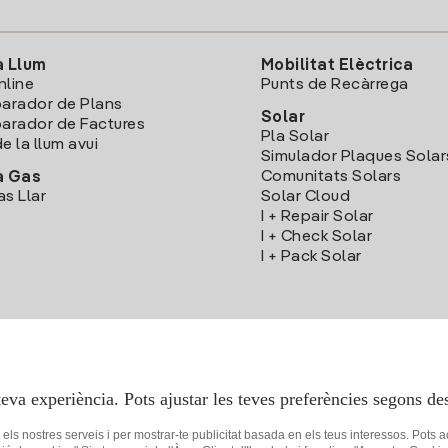
a Llum
Mobilitat Elèctrica
nline
Punts de Recàrrega
arador de Plans
Solar
rador de Factures
Pla Solar
e la llum avui
Simulador Plaques Solar
Comunitats Solars
a Gas
as Llar
Solar Cloud
I + Repair Solar
I + Check Solar
I + Pack Solar
Descarrega l'App Iberdola Clients
teva experiència. Pots ajustar les teves preferències segons des
r els nostres serveis i per mostrar-te publicitat basada en els teus interessos. Pots 