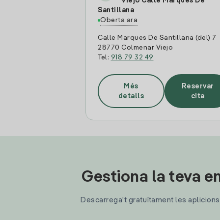
Viejo Calle Marques De
Santillana
Oberta ara
Calle Marques De Santillana (del) 7
28770 Colmenar Viejo
Tel:
918 79 32 49
Més
Reservar
detalls
cita
Gestiona la teva en
Descarrega't gratuïtament les aplicions d