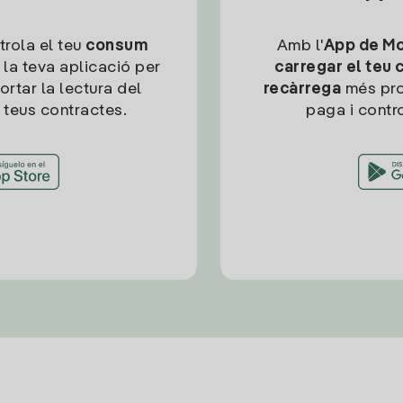
trola el teu
consum
Amb l'
App de Mob
 la teva aplicació per
carregar el teu 
ortar la lectura del
recàrrega
més pro
 teus contractes.
paga i contro