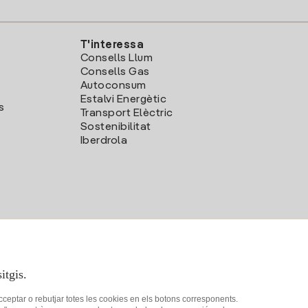
T'interessa
Consells Llum
Consells Gas
Autoconsum
Estalvi Energètic
s
Transport Elèctric
Sostenibilitat
Iberdrola
itgis.
acceptar o rebutjar totes les cookies en els botons corresponents.