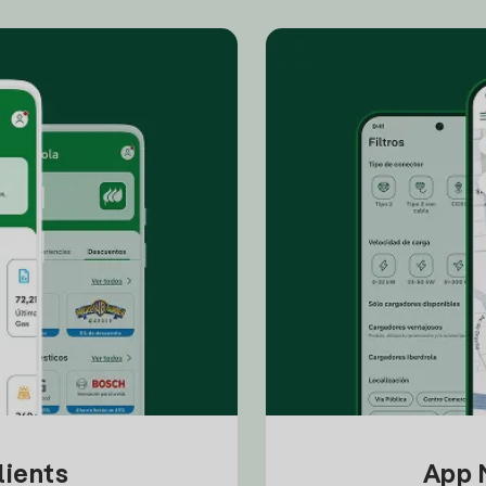
lients
App M