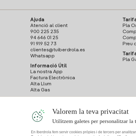
Ajuda
Tarif
Atenció al client
Pla O
900 225 235
Comp
94 646 01 25
Compa
91 919 52 73
Preu d
clientes@tuiberdrola.es
Tarif
Whatsapp
Pla G
Informació Útil
La nostra App
Factura Electrònica
Alta Llum
Alta Gas
Valorem la teva privacitat
Utilitzem galetes per personalitzar la 
En Iberdrola fem servir cookies pròpies i de tercers per analitza