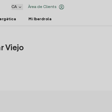
CA
Àrea de Clients
nergètica
Mi Iberdrola
r Viejo