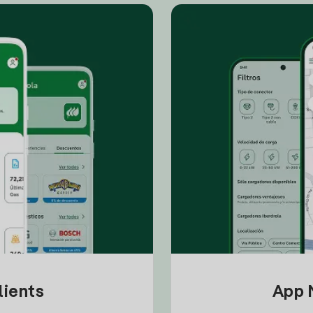
lients
App M