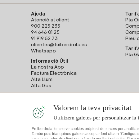
Ajuda
Tarif
Atenció al client
Pla O
900 225 235
Comp
94 646 01 25
Compa
91 919 52 73
Preu d
clientes@tuiberdrola.es
Tarif
Whatsapp
Pla G
Informació Útil
La nostra App
Factura Electrònica
Alta Llum
Alta Gas
Valorem la teva privacitat
Utilitzem galetes per personalitzar la 
En Iberdrola fem servir cookies pròpies i de tercers per analitza
També pots triar quines galetes acceptar fent clic en "Configura
les teves dades de client per a fins de perfilat i publicitat. Per a