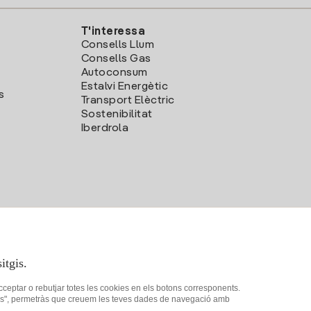
T'interessa
Consells Llum
Consells Gas
Autoconsum
Estalvi Energètic
s
Transport Elèctric
Sostenibilitat
Iberdrola
itgis.
acceptar o rebutjar totes les cookies en els botons corresponents.
ookies", permetràs que creuem les teves dades de navegació amb