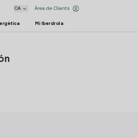
CA
Àrea de Clients
nergètica
Mi Iberdrola
ñón