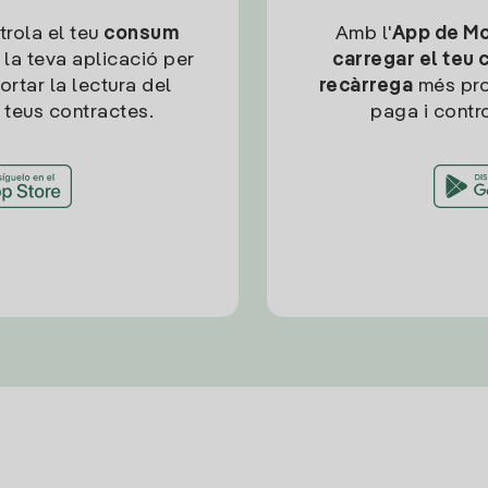
trola el teu
consum
Amb l'
App de Mob
 la teva aplicació per
carregar el teu 
ortar la lectura del
recàrrega
més pro
 teus contractes.
paga i contro