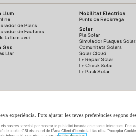
a Llum
Mobilitat Elèctrica
nline
Punts de Recàrrega
arador de Plans
Solar
rador de Factures
Pla Solar
e la llum avui
Simulador Plaques Solar
Comunitats Solars
a Gas
as Llar
Solar Cloud
I + Repair Solar
I + Check Solar
I + Pack Solar
Descarrega l'App Iberdola Clients
teva experiència. Pots ajustar les teves preferències segons des
r els nostres serveis i per mostrar-te publicitat basada en els teus interessos. Pots 
ció de cookies" Si ets usuari de l'Àrea Client d'Iberdrola i fas clic a "Acceptar C
 més informació, pots visitar la nostra
política de cookies.