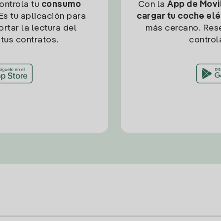
controla tu
consumo
Con la
App de Movil
Es tu aplicación para
cargar tu coche elé
rtar la lectura del
más cercano. Res
tus contratos.
control