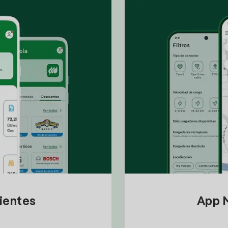
lientes
App M