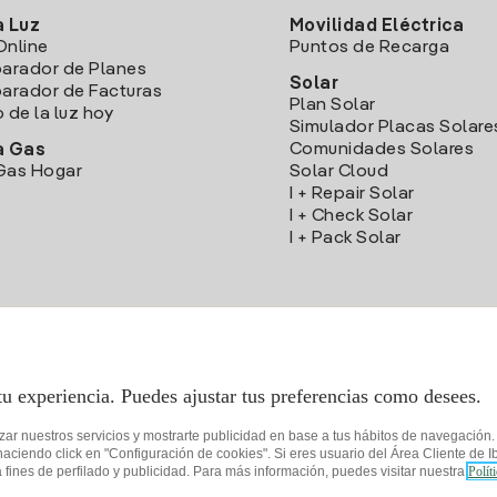
a Luz
Movilidad Eléctrica
Online
Puntos de Recarga
arador de Planes
Solar
rador de Facturas
Plan Solar
o de la luz hoy
Simulador Placas Solare
Comunidades Solares
a Gas
Gas Hogar
Solar Cloud
I + Repair Solar
I + Check Solar
I + Pack Solar
Descarga la App Iberdrola Clientes
tu experiencia. Puedes ajustar tus preferencias como desees.
izar nuestros servicios y mostrarte publicidad en base a tus hábitos de navegación
iendo click en "Configuración de cookies". Si eres usuario del Área Cliente de Ib
fines de perfilado y publicidad. Para más información, puedes visitar nuestra
Polít