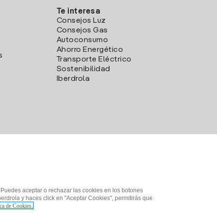
Te interesa
Consejos Luz
Consejos Gas
Autoconsumo
Ahorro Energético
s
Transporte Eléctrico
Sostenibilidad
Iberdrola
. Puedes aceptar o rechazar las cookies en los botones
erdrola y haces click en "Aceptar Cookies", permitirás que
ica de Cookies.