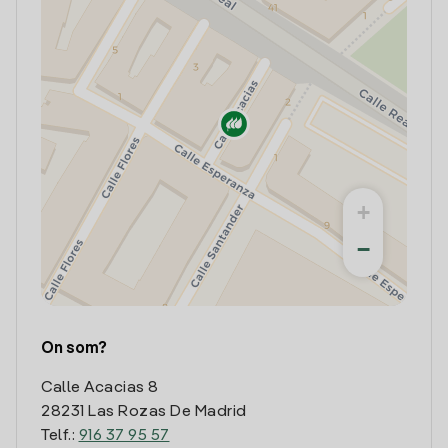
+
−
On som?
Calle Acacias 8
28231 Las Rozas De Madrid
Telf.:
916 37 95 57