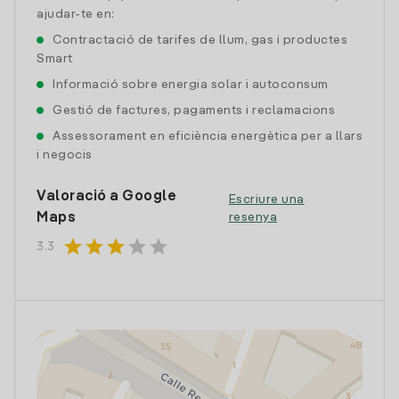
ajudar-te en:
Contractació de tarifes de llum, gas i productes
Smart
Informació sobre energia solar i autoconsum
Gestió de factures, pagaments i reclamacions
Assessorament en eficiència energètica per a llars
i negocis
Valoració a Google
Escriure una
Maps
resenya
star
star
star
star
star
3.3