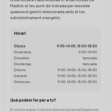
d'Iberdrola a Calle Acacias 8, a Las Rozas De
Madrid, el teu punt de trobada per resoldre
qualsevol gestió relacionada amb el teu
subministrament energètic.
Horari
Dijous
9:00
-
14:00
,
15:00
-
18:30
Divendres
9:00
-
14:00
Dissabte
tancada
Diumenge
tancada
Dilluns
9:00
-
14:00
,
15:00
-
18:30
Dimarts
9:00
-
14:00
,
15:00
-
18:30
Dimecres
9:00
-
14:00
,
15:00
-
18:30
Què podem fer per a tu?
El nostre equip t'ofereix atenció personalitzada per