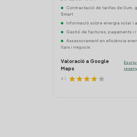
Contractació de tarifes de llum, 
Smart
Informació sobre energia solar i
Gestió de factures, pagaments i 
Assessorament en eficiència ener
llars i negocis
Valoració a Google
Escriu
Maps
resen
star
star
star
star
star
4.1