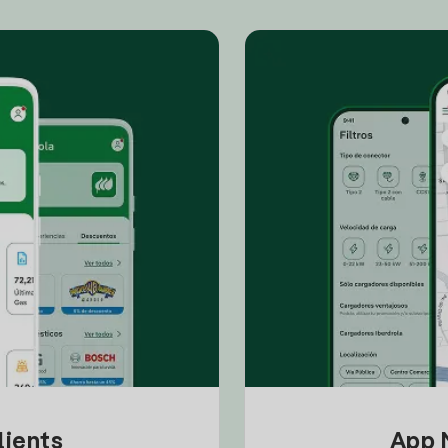
lients
App M