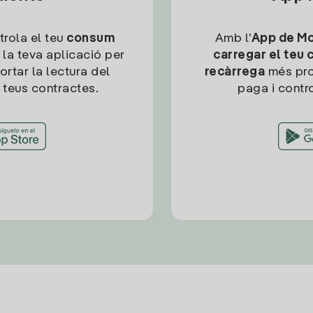
trola el teu
consum
Amb l'
App de Mob
 la teva aplicació per
carregar el teu 
ortar la lectura del
recàrrega
més pro
 teus contractes.
paga i contro