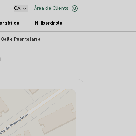
CA
Àrea de Clients
nergètica
Mi Iberdrola
 Calle Puentelarra
a