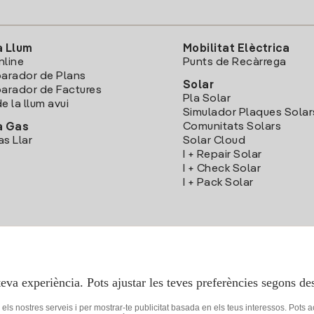
a Llum
Mobilitat Elèctrica
nline
Punts de Recàrrega
arador de Plans
Solar
rador de Factures
Pla Solar
e la llum avui
Simulador Plaques Solar
Comunitats Solars
a Gas
as Llar
Solar Cloud
I + Repair Solar
I + Check Solar
I + Pack Solar
Descarrega l'App Iberdola Clients
teva experiència. Pots ajustar les teves preferències segons des
r els nostres serveis i per mostrar-te publicitat basada en els teus interessos. Pots 