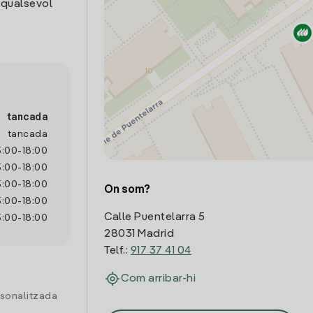
 qualsevol
tancada
tancada
5:00
-
18:00
5:00
-
18:00
5:00
-
18:00
On som?
5:00
-
18:00
Calle Puentelarra 5
5:00
-
18:00
28031 Madrid
Telf.:
917 37 41 04
Com arribar-hi
rsonalitzada