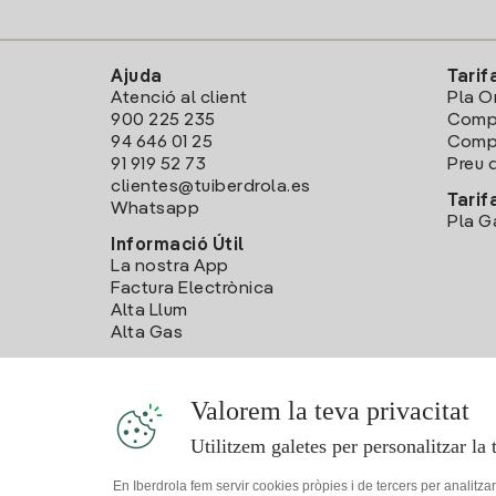
Ajuda
Tarif
Atenció al client
Pla O
900 225 235
Comp
94 646 01 25
Compa
91 919 52 73
Preu d
clientes@tuiberdrola.es
Tarif
Whatsapp
Pla G
Informació Útil
La nostra App
Factura Electrònica
Alta Llum
Alta Gas
Valorem la teva privacitat
Utilitzem galetes per personalitzar la 
En Iberdrola fem servir cookies pròpies i de tercers per analitza