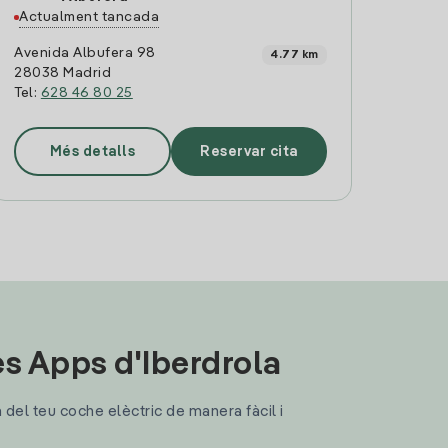
Actualment tancada
Avenida Albufera 98
4.77 km
28038 Madrid
Tel:
628 46 80 25
Més detalls
Reservar cita
les Apps d'Iberdrola
a del teu coche elèctric de manera fàcil i