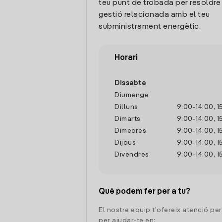
teu punt de trobada per resoldre
gestió relacionada amb el teu
subministrament energètic.
Horari
Dissabte
Diumenge
Dilluns
9:00
-
14:00
,
1
Dimarts
9:00
-
14:00
,
1
Dimecres
9:00
-
14:00
,
1
Dijous
9:00
-
14:00
,
1
Divendres
9:00
-
14:00
,
1
Què podem fer per a tu?
El nostre equip t'ofereix atenció pe
per ajudar-te en: