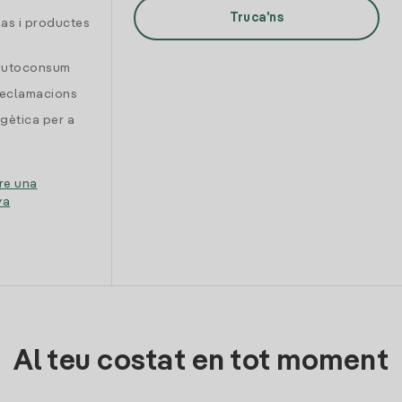
Truca'ns
gas i productes
 autoconsum
reclamacions
gètica per a
re una
ya
Al teu costat en tot moment