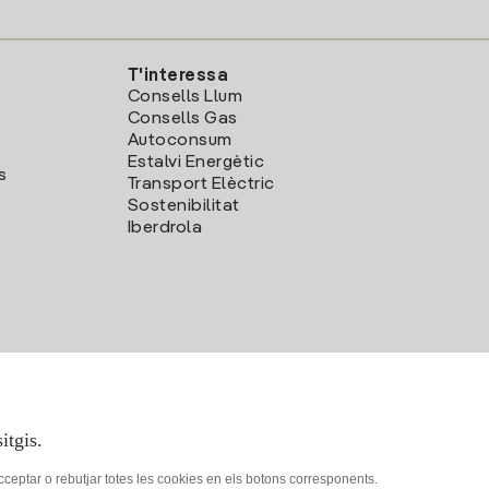
T'interessa
Consells Llum
Consells Gas
Autoconsum
Estalvi Energètic
s
Transport Elèctric
Sostenibilitat
Iberdrola
itgis.
acceptar o rebutjar totes les cookies en els botons corresponents.