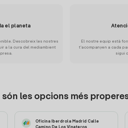
da el planeta
Atenci
nible. Descobreix les nostres
El nostre equip està for
uir a la cura del mediambient
t'acompanyen a cada pas
mpresa.
sigui 
 són les opcions més properes
Oficina Iberdrola Madrid Calle
Camino De Los Vinateros