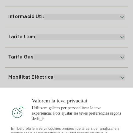
Informació Útil
Atenció al client
900 225 235
Tarifa Llum
La nostra App
94 646 01 25
Factura Electrònica
91 919 52 73
Tarifa Gas
Pla Online
Alta Llum
clientes@tuiberdrola.es
Comparador de Plans
Alta Gas
Mobilitat Elèctrica
Whatsapp
Pla Gas Llar
Comparador de Factures
Preu de la llum avui
Solar
Valorem la teva privacitat
Punts de Recàrrega
Utilitzem galetes per personalitzar la teva
experiència. Pots ajustar les teves preferències segons
T'interessa
desitgis.
Pla Solar
En Iberdrola fem servir cookies pròpies i de tercers per analitzar els