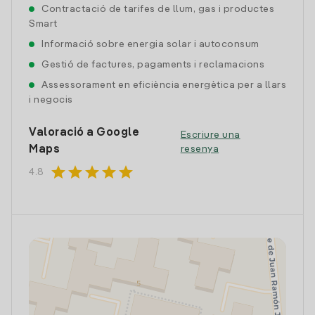
Contractació de tarifes de llum, gas i productes
Smart
Informació sobre energia solar i autoconsum
Gestió de factures, pagaments i reclamacions
Assessorament en eficiència energètica per a llars
i negocis
Valoració a Google
Escriure una
Maps
resenya
star
star
star
star
star
4.8