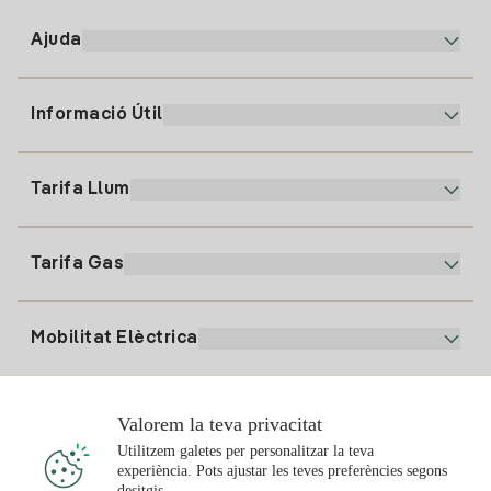
Ajuda
Informació Útil
Atenció al client
900 225 235
Tarifa Llum
La nostra App
94 646 01 25
Factura Electrònica
91 919 52 73
Tarifa Gas
Pla Online
Alta Llum
clientes@tuiberdrola.es
Comparador de Plans
Alta Gas
Mobilitat Elèctrica
Whatsapp
Pla Gas Llar
Comparador de Factures
Preu de la llum avui
Solar
Valorem la teva privacitat
Punts de Recàrrega
Utilitzem galetes per personalitzar la teva
experiència. Pots ajustar les teves preferències segons
T'interessa
desitgis.