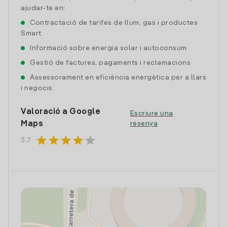
ajudar-te en:
Contractació de tarifes de llum, gas i productes
Smart
Informació sobre energia solar i autoconsum
Gestió de factures, pagaments i reclamacions
Assessorament en eficiència energètica per a llars
i negocis
Valoració a Google
Escriure una
Maps
resenya
star
star
star
star
star
3.7