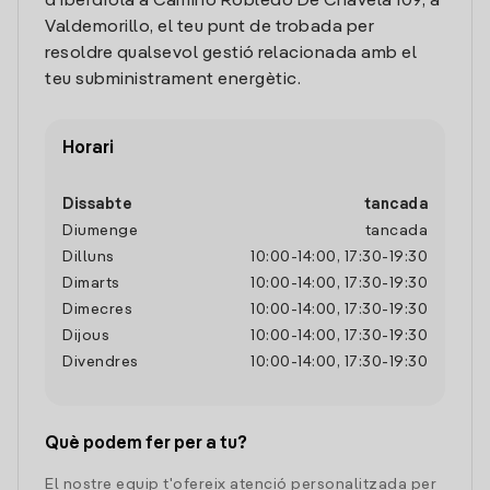
d'Iberdrola a Camino Robledo De Chavela 109, a
Valdemorillo, el teu punt de trobada per
resoldre qualsevol gestió relacionada amb el
teu subministrament energètic.
Horari
Dissabte
tancada
Diumenge
tancada
Dilluns
10:00
-
14:00
,
17:30
-
19:30
Dimarts
10:00
-
14:00
,
17:30
-
19:30
Dimecres
10:00
-
14:00
,
17:30
-
19:30
Dijous
10:00
-
14:00
,
17:30
-
19:30
Divendres
10:00
-
14:00
,
17:30
-
19:30
Què podem fer per a tu?
El nostre equip t'ofereix atenció personalitzada per