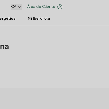
CA
Àrea de Clients
nergètica
Mi Iberdrola
ona