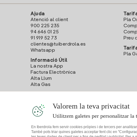
Ajuda
Tarif
Atenció al client
Pla O
900 225 235
Comp
94 646 01 25
Compa
91 919 52 73
Preu d
clientes@tuiberdrola.es
Tarif
Whatsapp
Pla G
Informació Útil
La nostra App
Factura Electrònica
Alta Llum
Alta Gas
Valorem la teva privacitat
Utilitzem galetes per personalitzar la 
En Iberdrola fem servir cookies pròpies i de tercers per analitza
També pots triar quines galetes acceptar fent clic en "Configura
les teves dades de client per a fins de perfilat i publicitat. Per a