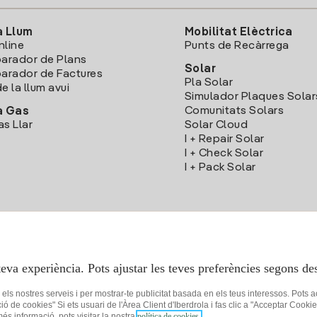
a Llum
Mobilitat Elèctrica
nline
Punts de Recàrrega
arador de Plans
Solar
rador de Factures
Pla Solar
e la llum avui
Simulador Plaques Solar
Comunitats Solars
a Gas
as Llar
Solar Cloud
I + Repair Solar
I + Check Solar
I + Pack Solar
Descarrega l'App Iberdola Clients
teva experiència. Pots ajustar les teves preferències segons des
r els nostres serveis i per mostrar-te publicitat basada en els teus interessos. Pots 
ció de cookies" Si ets usuari de l'Àrea Client d'Iberdrola i fas clic a "Acceptar C
 més informació, pots visitar la nostra
política de cookies.