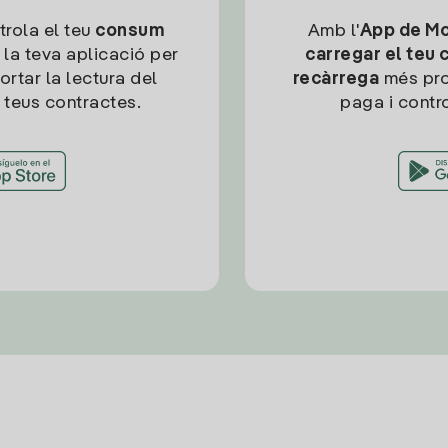
trola el teu
consum
Amb l'
App de Mob
 la teva aplicació per
carregar el teu 
ortar la lectura del
recàrrega
més pro
 teus contractes.
paga i contro