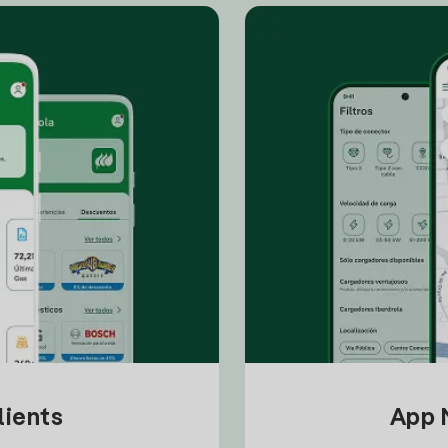
lients
App M