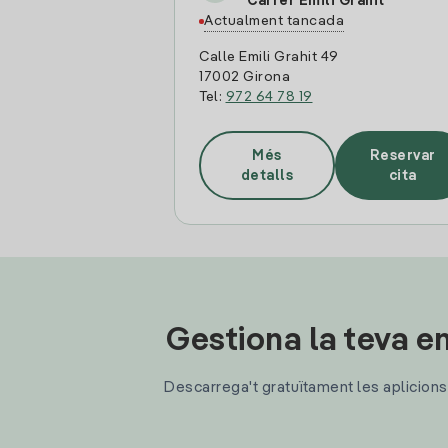
Carrer Emili Grahit
Actualment tancada
Calle Emili Grahit 49
17002 Girona
Tel:
972 64 78 19
Més
Reservar
detalls
cita
Gestiona la teva en
Descarrega't gratuïtament les aplicions d