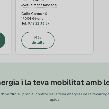
Carme
Actualment tancada
Calle Carme 40
17004 Girona
Tel:
972 22 36 39
Més
detalls
ergia i la teva mobilitat amb 
'Iberdrola i pren el control de la teva energia i de la recàrreg
ràpida.