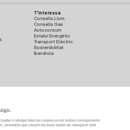
T'interessa
Consells Llum
Consells Gas
Autoconsum
Estalvi Energètic
s
Transport Elèctric
Sostenibilitat
Iberdrola
itgis.
acceptar o rebutjar totes les cookies en els botons corresponents.
ookies", permetràs que creuem les teves dades de navegació amb