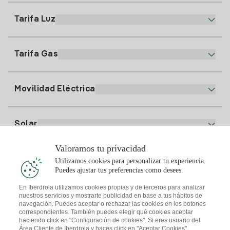
900 225 235
Tarifa Luz
Nuestra App
94 646 01 25
Factura Electrónica
91 919 52 73
Tarifa Gas
Plan Online
Alta Luz
clientes@tuiberdrola.es
Comparador de Planes
Alta Gas
Movilidad Eléctrica
Whatsapp
Plan Gas Hogar
Comparador de Facturas
Precio de la luz hoy
Solar
Puntos de Recarga
Valoramos tu privacidad
Te interesa
Utilizamos cookies para personalizar tu experiencia.
Plan Solar
Puedes ajustar tus preferencias como desees.
Simulador Placas Solares
En Iberdrola utilizamos cookies propias y de terceros para analizar
nuestros servicios y mostrarte publicidad en base a tus hábitos de
Consejos Luz
Descarga la App Iberdrola Clientes
navegación. Puedes aceptar o rechazar las cookies en los botones
Comunidades Solares
correspondientes. También puedes elegir qué cookies aceptar
haciendo click en "Configuración de cookies". Si eres usuario del
Consejos Gas
Solar Cloud
Área Cliente de Iberdrola y haces click en "Aceptar Cookies",