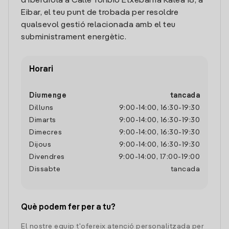
d'Iberdrola a Calle Toribio Etxebarria Kalea 18, a
Eibar, el teu punt de trobada per resoldre
qualsevol gestió relacionada amb el teu
subministrament energètic.
Horari
Diumenge
tancada
Dilluns
9:00
-
14:00
,
16:30
-
19:30
Dimarts
9:00
-
14:00
,
16:30
-
19:30
Dimecres
9:00
-
14:00
,
16:30
-
19:30
Dijous
9:00
-
14:00
,
16:30
-
19:30
Divendres
9:00
-
14:00
,
17:00
-
19:00
Dissabte
tancada
Què podem fer per a tu?
El nostre equip t'ofereix atenció personalitzada per