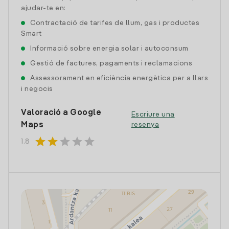
ajudar-te en:
Contractació de tarifes de llum, gas i productes
Smart
Informació sobre energia solar i autoconsum
Gestió de factures, pagaments i reclamacions
Assessorament en eficiència energètica per a llars
i negocis
Valoració a Google
Escriure una
Maps
resenya
star
star
star
star
star
1.8