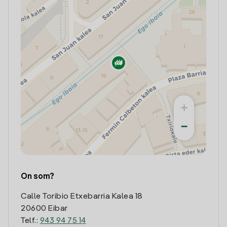
+
−
On som?
Calle Toribio Etxebarria Kalea 18
20600 Eibar
Telf.:
943 94 75 14