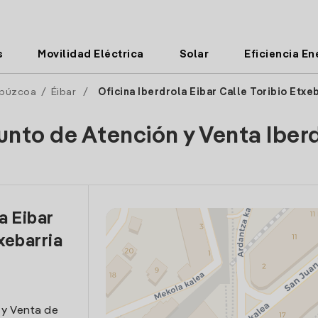
s
Movilidad Eléctrica
Solar
Eficiencia En
púzcoa
/
Éibar
/
Oficina Iberdrola Eibar Calle Toribio Etxe
unto de Atención y Venta Iber
a Eibar
xebarria
 y Venta de