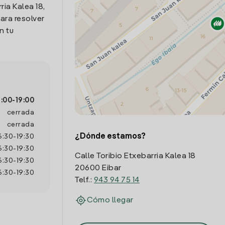
ria Kalea 18,
ara resolver
n tu
7:00
-
19:00
cerrada
cerrada
¿Dónde estamos?
6:30
-
19:30
6:30
-
19:30
Calle Toribio Etxebarria Kalea 18
6:30
-
19:30
20600 Eibar
6:30
-
19:30
Telf.:
943 94 75 14
Cómo llegar