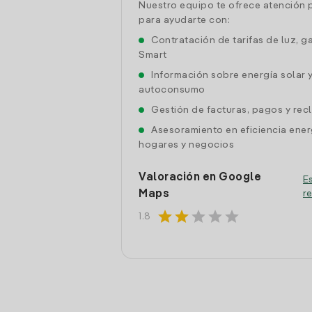
Nuestro equipo te ofrece atención 
para ayudarte con:
Contratación de tarifas de luz, g
Smart
Información sobre energía solar 
autoconsumo
Gestión de facturas, pagos y re
Asesoramiento en eficiencia ener
hogares y negocios
Valoración en Google
Es
Maps
r
star
star
star
star
star
1.8