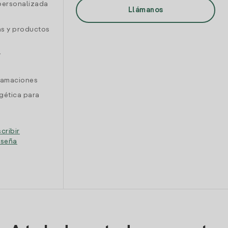
personalizada
Llámanos
as y productos
y
clamaciones
gética para
cribir
eseña