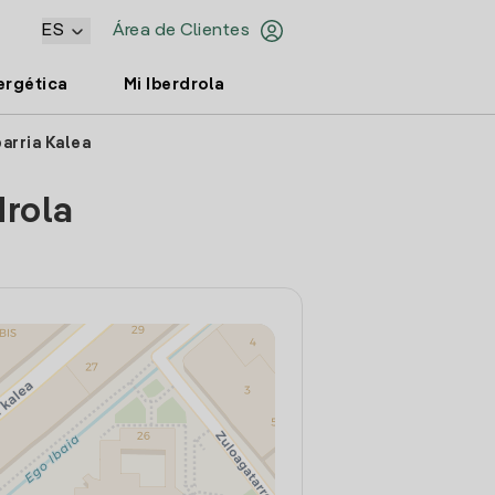
ES
Área de Clientes
ergética
Mi Iberdrola
barria Kalea
drola