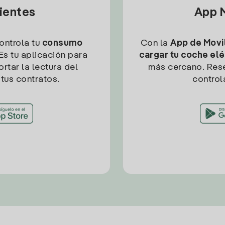
lientes
App M
controla tu
consumo
Con la
App de Movil
Es tu aplicación para
cargar tu coche elé
rtar la lectura del
más cercano. Res
tus contratos.
control