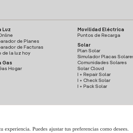
a Luz
Movilidad Eléctrica
Online
Puntos de Recarga
arador de Planes
Solar
rador de Facturas
Plan Solar
o de la luz hoy
Simulador Placas Solare
Comunidades Solares
a Gas
Gas Hogar
Solar Cloud
I + Repair Solar
I + Check Solar
I + Pack Solar
Descarga la App Iberdrola Clientes
tu experiencia. Puedes ajustar tus preferencias como desees.