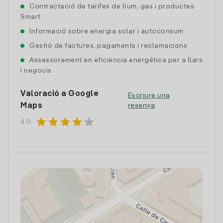
Contractació de tarifes de llum, gas i productes
Smart
Informació sobre energia solar i autoconsum
Gestió de factures, pagaments i reclamacions
Assessorament en eficiència energètica per a llars
i negocis
Valoració a Google
Escriure una
Maps
resenya
star
star
star
star
star
4.0