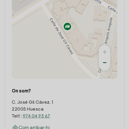
+
−
On som?
C. José Gil Cávez, 1
22005 Huesca
Telf.:
974 04 93 67
Com arribar-hi