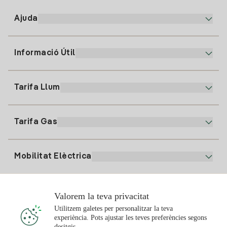
Ajuda
Informació Útil
Atenció al client
900 225 235
Tarifa Llum
La nostra App
94 646 01 25
Factura Electrònica
91 919 52 73
Tarifa Gas
Pla Online
Alta Llum
clientes@tuiberdrola.es
Comparador de Plans
Alta Gas
Mobilitat Elèctrica
Whatsapp
Pla Gas Llar
Comparador de Factures
Preu de la llum avui
Solar
Valorem la teva privacitat
Punts de Recàrrega
Utilitzem galetes per personalitzar la teva
experiència. Pots ajustar les teves preferències segons
T'interessa
desitgis.