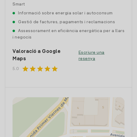
Smart
Informació sobre energia solar i autoconsum
Gestió de factures, pagaments i reclamacions
Assessorament en eficiència energètica per a llars
i negocis
Valoració a Google
Escriure una
Maps
resenya
star
star
star
star
star
5.0