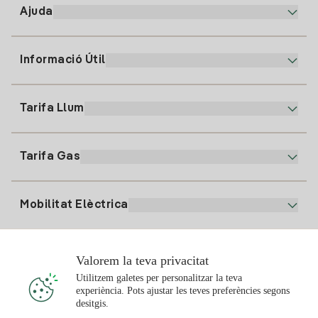
Ajuda
Informació Útil
Atenció al client
900 225 235
Tarifa Llum
La nostra App
94 646 01 25
Factura Electrònica
91 919 52 73
Tarifa Gas
Pla Online
Alta Llum
clientes@tuiberdrola.es
Comparador de Plans
Alta Gas
Mobilitat Elèctrica
Whatsapp
Pla Gas Llar
Comparador de Factures
Preu de la llum avui
Solar
Valorem la teva privacitat
Punts de Recàrrega
Utilitzem galetes per personalitzar la teva
experiència. Pots ajustar les teves preferències segons
T'interessa
desitgis.
Pla Solar