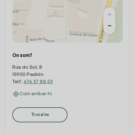
+
−
On som?
Rúa do Sol, 8
15900 Padrón
Telf.:
676 37 88 53
Com arribar-hi
Truca'ns