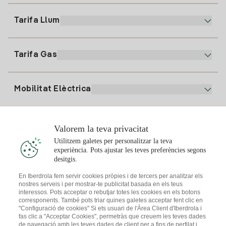
900 225 235
Tarifa Llum
La nostra App
94 646 01 25
Factura Electrònica
91 919 52 73
Tarifa Gas
Pla Online
Alta Llum
clientes@tuiberdrola.es
Comparador de Plans
Alta Gas
Mobilitat Elèctrica
Whatsapp
Pla Gas Llar
Comparador de Factures
Preu de la llum avui
Solar
Valorem la teva privacitat
Punts de Recàrrega
Utilitzem galetes per personalitzar la teva
experiència. Pots ajustar les teves preferències segons
T'interessa
desitgis.
Pla Solar
En Iberdrola fem servir cookies pròpies i de tercers per analitzar els
nostres serveis i per mostrar-te publicitat basada en els teus
Simulador Plaques Solars
interessos. Pots acceptar o rebutjar totes les cookies en els botons
Consells Llum
corresponents. També pots triar quines galetes acceptar fent clic en
Descarrega l'App Iberdola Clients
Comunitats Solars
"Configuració de cookies" Si ets usuari de l'Àrea Client d'Iberdrola i
fas clic a "Acceptar Cookies", permetràs que creuem les teves dades
Consells Gas
de navegació amb les teves dades de client per a fins de perfilat i
Solar Cloud