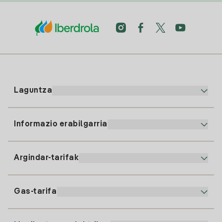
Laguntza
Informazio erabilgarria
Bezeroaren arreta
900 225 235
Argindar-tarifak
Gure App-a
94 646 01 25
Faktura Elektronikoa
91 919 52 73
Gas-tarifa
Online Plana
Argiaren alta
clientes@tuiberdrola.es
Planen Konparatzailea