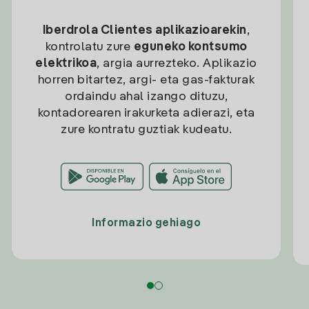
Iberdrola Clientes aplikazioarekin
,
kontrolatu zure
eguneko kontsumo
elektrikoa
, argia aurrezteko. Aplikazio
horren bitartez, argi- eta gas-fakturak
ordaindu ahal izango dituzu,
kontadorearen irakurketa adierazi, eta
zure kontratu guztiak kudeatu.
Informazio gehiago