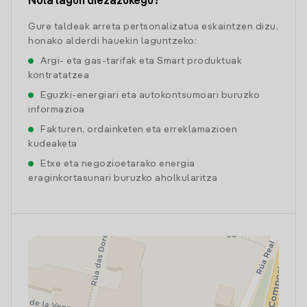
Nola lagun diezazukegu?
Gure taldeak arreta pertsonalizatua eskaintzen dizu,
honako alderdi hauekin laguntzeko:
Argi- eta gas-tarifak eta Smart produktuak
kontratatzea
Eguzki-energiari eta autokontsumoari buruzko
informazioa
Fakturen, ordainketen eta erreklamazioen
kudeaketa
Etxe eta negozioetarako energia
eraginkortasunari buruzko aholkularitza