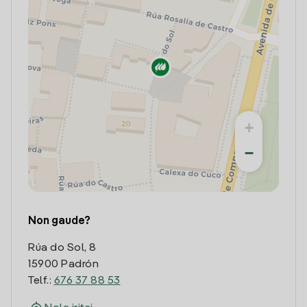
+
−
Non gaude?
Rúa do Sol, 8
15900 Padrón
Telf.:
676 37 88 53