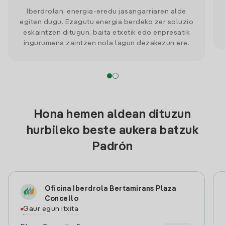
Iberdrolan, energia-eredu jasangarriaren alde
egiten dugu. Ezagutu energia berdeko zer soluzio
eskaintzen ditugun, baita etxetik edo enpresatik
ingurumena zaintzen nola lagun dezakezun ere.
Hona hemen aldean dituzun
hurbileko beste aukera batzuk
Padrón
Oficina Iberdrola Bertamirans Plaza
Concello
Gaur egun itxita