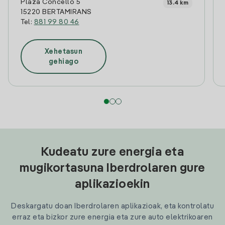
Plaza Concello 5
13.4 km
15220 BERTAMIRANS
Tel:
881 99 80 46
Xehetasun
gehiago
Kudeatu zure energia eta
mugikortasuna Iberdrolaren gure
aplikazioekin
Deskargatu doan Iberdrolaren aplikazioak, eta kontrolatu
erraz eta bizkor zure energia eta zure auto elektrikoaren