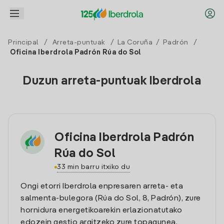
Principal
/
Arreta-puntuak
/
La Coruña
/
Padrón
/
Oficina Iberdrola Padrón Rúa do Sol
Duzun arreta-puntuak Iberdrola
Oficina Iberdrola Padrón
Rúa do Sol
33 min barru itxiko du
Ongi etorri Iberdrola enpresaren arreta- eta
salmenta-bulegora (Rúa do Sol, 8, Padrón), zure
hornidura energetikoarekin erlazionatutako
edozein gestio argitzeko zure topagunea.