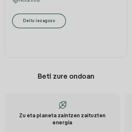
Nola iritsi
Deitu iezaguzu
Beti zure ondoan
Zu eta planeta zaintzen zaituzten
energia