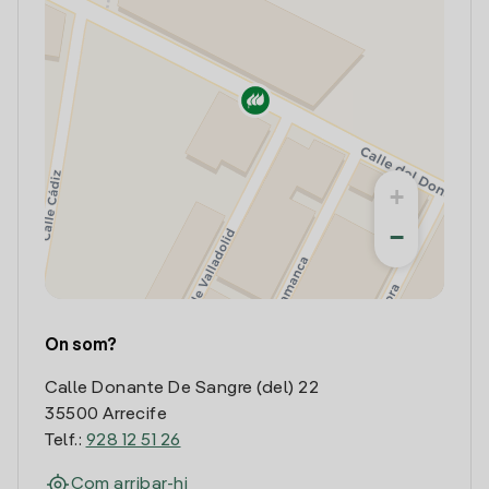
+
−
On som?
Calle Donante De Sangre (del) 22
35500 Arrecife
Telf.:
928 12 51 26
Com arribar-hi