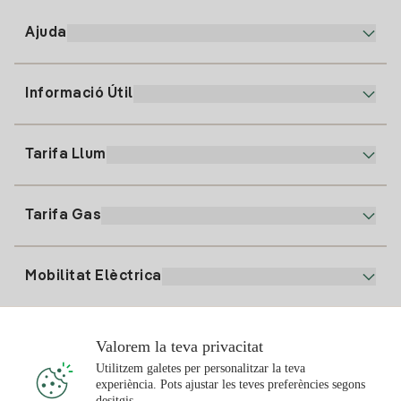
Ajuda
Informació Útil
Atenció al client
900 225 235
Tarifa Llum
La nostra App
94 646 01 25
Factura Electrònica
91 919 52 73
Tarifa Gas
Pla Online
Alta Llum
clientes@tuiberdrola.es
Comparador de Plans
Alta Gas
Mobilitat Elèctrica
Whatsapp
Pla Gas Llar
Comparador de Factures
Preu de la llum avui
Solar
Valorem la teva privacitat
Punts de Recàrrega
Utilitzem galetes per personalitzar la teva
experiència. Pots ajustar les teves preferències segons
T'interessa
desitgis.