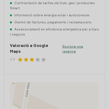
Contractació de tarifes de llum, gas i productes
Smart
Informació sobre energia solar i autoconsum
Gestió de factures, pagaments i reclamacions
Assessorament en eficiència energètica per a llars
i negocis
Valoració a Google
Escriure una
Maps
resenya
star
star
star
star
star
2.9