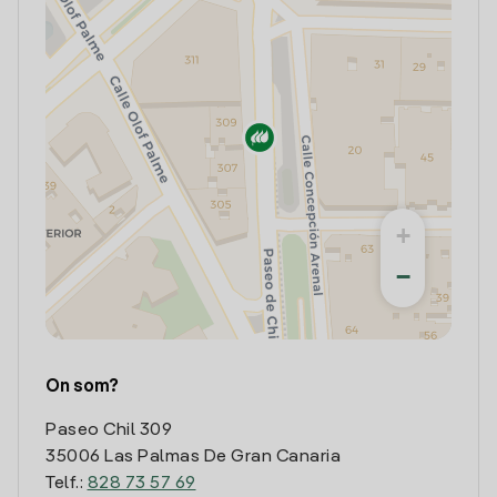
+
−
On som?
Paseo Chil 309
35006 Las Palmas De Gran Canaria
Telf.:
828 73 57 69