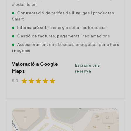
ajudar-te en:
Contractació de tarifes de llum, gas i productes
Smart
Informació sobre energia solar i autoconsum
Gestió de factures, pagaments i reclamacions
Assessorament en eficiència energètica per a llars
i negocis
Valoració a Google
Escriure una
Maps
resenya
star
star
star
star
star
5.0