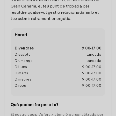
d'Iberdrola a Paseo Chil 309, a Las Palmas De
Gran Canaria, el teu punt de trobada per
resoldre qualsevol gestió relacionada amb el
teu subministrament energètic.
Horari
Divendres
9:00
-
17:00
Dissabte
tancada
Diumenge
tancada
Dilluns
9:00
-
17:00
Dimarts
9:00
-
17:00
Dimecres
9:00
-
17:00
Dijous
9:00
-
17:00
Què podem fer per a tu?
El nostre equip t'ofereix atenció personalitzada per