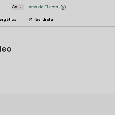
CA
Àrea de Clients
nergètica
Mi Iberdrola
adeo