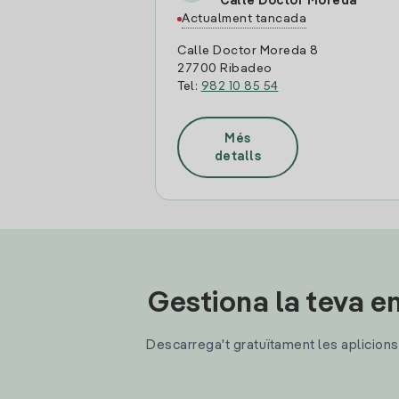
Calle Doctor Moreda
Actualment tancada
Calle Doctor Moreda 8
27700 Ribadeo
Tel:
982 10 85 54
Més
detalls
Gestiona la teva en
Descarrega't gratuïtament les aplicions d