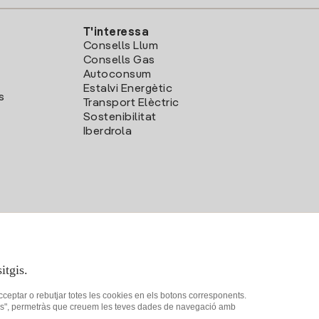
T'interessa
Consells Llum
Consells Gas
Autoconsum
Estalvi Energètic
s
Transport Elèctric
Sostenibilitat
Iberdrola
itgis.
acceptar o rebutjar totes les cookies en els botons corresponents.
ookies", permetràs que creuem les teves dades de navegació amb