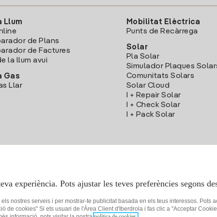
a Llum
Mobilitat Elèctrica
nline
Punts de Recàrrega
arador de Plans
Solar
rador de Factures
Pla Solar
e la llum avui
Simulador Plaques Solar
Comunitats Solars
a Gas
as Llar
Solar Cloud
I + Repair Solar
I + Check Solar
I + Pack Solar
Descarrega l'App Iberdola Clients
teva experiència. Pots ajustar les teves preferències segons des
r els nostres serveis i per mostrar-te publicitat basada en els teus interessos. Pots 
ció de cookies" Si ets usuari de l'Àrea Client d'Iberdrola i fas clic a "Acceptar C
 més informació, pots visitar la nostra
política de cookies.