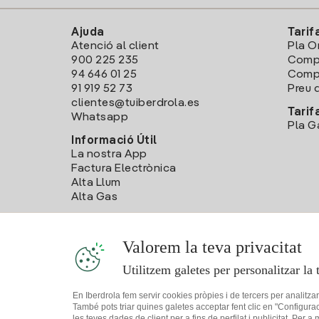
Ajuda
Tarif
Atenció al client
Pla O
900 225 235
Comp
94 646 01 25
Compa
91 919 52 73
Preu d
clientes@tuiberdrola.es
Tarif
Whatsapp
Pla G
Informació Útil
La nostra App
Factura Electrònica
Alta Llum
Alta Gas
Valorem la teva privacitat
Utilitzem galetes per personalitzar la 
En Iberdrola fem servir cookies pròpies i de tercers per analitza
També pots triar quines galetes acceptar fent clic en "Configura
les teves dades de client per a fins de perfilat i publicitat. Per a