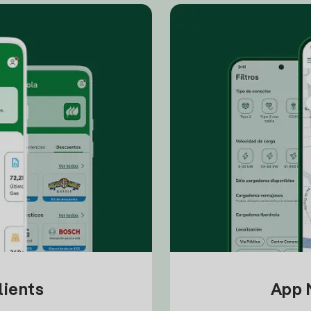
lients
App M