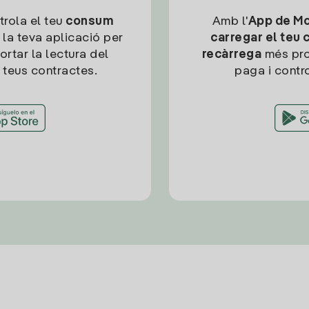
trola el teu
consum
Amb l'
App de Mob
 la teva aplicació per
carregar el teu 
ortar la lectura del
recàrrega
més pro
 teus contractes.
paga i contro