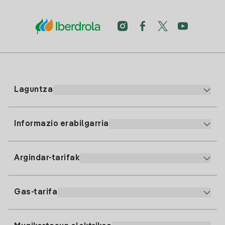
Laguntza
Informazio erabilgarria
Bezeroaren arreta
900 225 235
Argindar-tarifak
Gure App-a
94 646 01 25
Faktura Elektronikoa
91 919 52 73
Gas-tarifa
Online Plana
Argiaren alta
clientes@tuiberdrola.es
Planen Konparatzailea