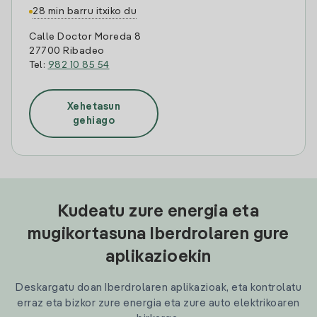
28 min barru itxiko du
Calle Doctor Moreda 8
27700 Ribadeo
Tel:
982 10 85 54
Xehetasun
gehiago
Kudeatu zure energia eta
mugikortasuna Iberdrolaren gure
aplikazioekin
Deskargatu doan Iberdrolaren aplikazioak, eta kontrolatu
erraz eta bizkor zure energia eta zure auto elektrikoaren