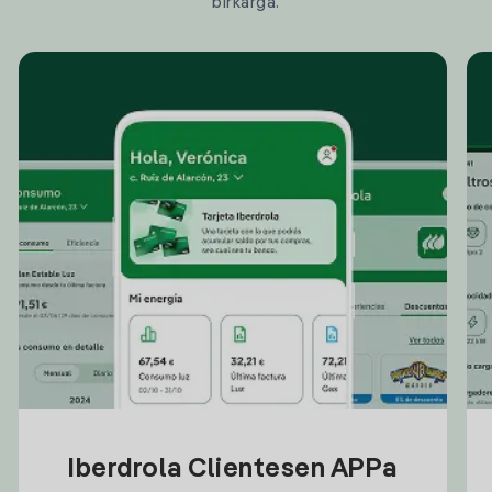
birkarga.
Iberdrola Clientesen APPa