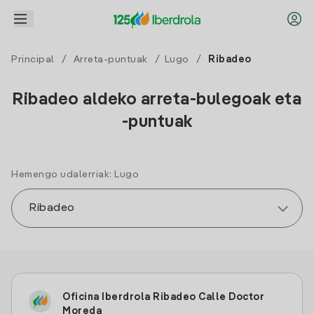
Principal
/
Arreta-puntuak
/
Lugo
/
Ribadeo
Ribadeo aldeko arreta-bulegoak eta
-puntuak
Hemengo udalerriak: Lugo
Oficina Iberdrola Ribadeo Calle Doctor
Moreda