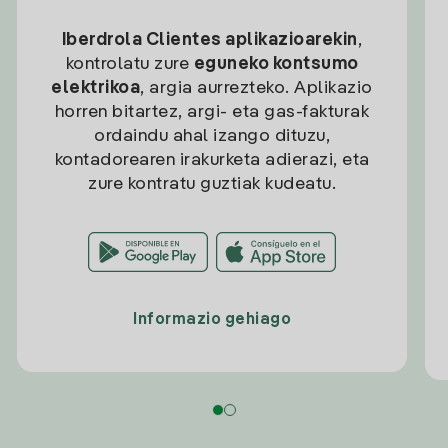
Iberdrola Clientes aplikazioarekin
,
kontrolatu zure
eguneko kontsumo
elektrikoa
, argia aurrezteko. Aplikazio
horren bitartez, argi- eta gas-fakturak
ordaindu ahal izango dituzu,
kontadorearen irakurketa adierazi, eta
zure kontratu guztiak kudeatu.
Informazio gehiago