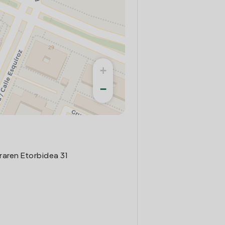
+
−
raren Etorbidea 31