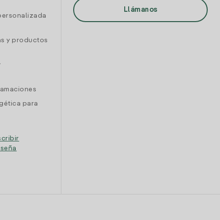
Llámanos
personalizada
as y productos
y
clamaciones
gética para
cribir
eseña