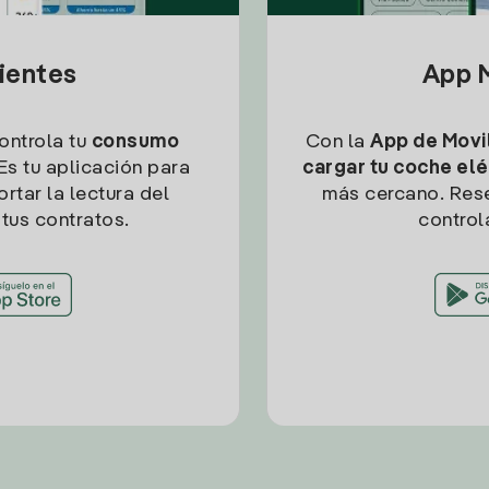
lientes
App M
controla tu
consumo
Con la
App de Movil
Es tu aplicación para
cargar tu coche elé
rtar la lectura del
más cercano. Res
tus contratos.
control