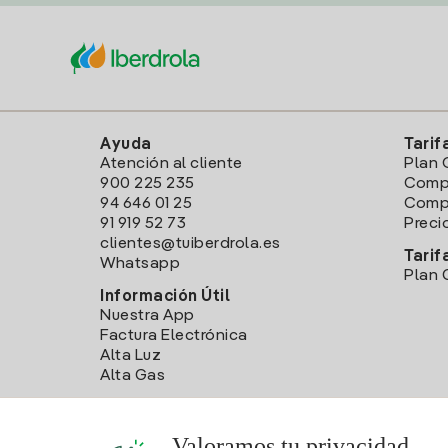
Ayuda
Tarif
Atención al cliente
Plan 
900 225 235
Comp
94 646 01 25
Compa
91 919 52 73
Preci
clientes@tuiberdrola.es
Tarif
Whatsapp
Plan 
Información Útil
Nuestra App
Factura Electrónica
Alta Luz
Alta Gas
Valoramos tu privacidad