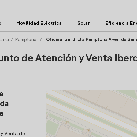
s
Movilidad Eléctrica
Solar
Eficiencia En
arra
/
Pamplona
/
Oficina Iberdrola Pamplona Avenida San
unto de Atención y Venta Iber
la
ida
e
 y Venta de