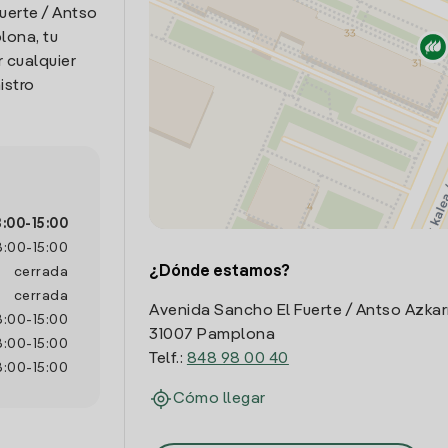
uerte / Antso
lona, tu
 cualquier
istro
8:00
-
15:00
8:00
-
15:00
¿Dónde estamos?
cerrada
cerrada
Avenida Sancho El Fuerte / Antso Azkar
8:00
-
15:00
31007 Pamplona
8:00
-
15:00
Telf.:
848 98 00 40
8:00
-
15:00
Cómo llegar