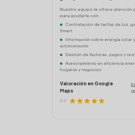
Nuestro equipo te ofrece atención 
para ayudarte con:
Contratación de tarifas de luz, g
Smart
Información sobre energía solar 
autoconsumo
Gestión de facturas, pagos y re
Asesoramiento en eficiencia ener
hogares y negocios
Valoración en Google
Es
Maps
r
star
star
star
star
star
5.0