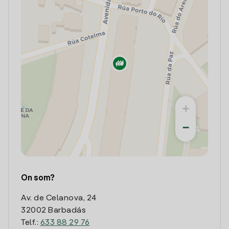
+
−
On som?
Av. de Celanova, 24
32002 Barbadás
Telf.:
633 88 29 76