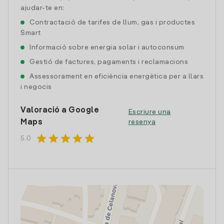
ajudar-te en:
Contractació de tarifes de llum, gas i productes
Smart
Informació sobre energia solar i autoconsum
Gestió de factures, pagaments i reclamacions
Assessorament en eficiència energètica per a llars
i negocis
Valoració a Google
Escriure una
Maps
resenya
star
star
star
star
star
5.0