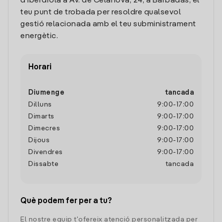
d'Iberdrola a Av. de Celanova, 24, a Barbadás, el
teu punt de trobada per resoldre qualsevol
gestió relacionada amb el teu subministrament
energètic.
Horari
Diumenge
tancada
Dilluns
9:00
-
17:00
Dimarts
9:00
-
17:00
Dimecres
9:00
-
17:00
Dijous
9:00
-
17:00
Divendres
9:00
-
17:00
Dissabte
tancada
Què podem fer per a tu?
El nostre equip t'ofereix atenció personalitzada per