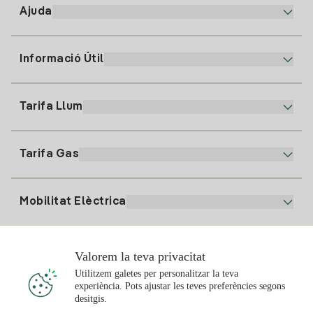
Ajuda
Informació Útil
Atenció al client
900 225 235
Tarifa Llum
La nostra App
94 646 01 25
Factura Electrònica
91 919 52 73
Tarifa Gas
Pla Online
Alta Llum
clientes@tuiberdrola.es
Comparador de Plans
Alta Gas
Mobilitat Elèctrica
Whatsapp
Pla Gas Llar
Comparador de Factures
Preu de la llum avui
Solar
Valorem la teva privacitat
Punts de Recàrrega
Utilitzem galetes per personalitzar la teva
experiència. Pots ajustar les teves preferències segons
T'interessa
desitgis.
Pla Solar