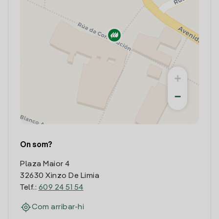
+
−
On som?
Plaza Maior 4
32630 Xinzo De Limia
Telf.:
609 24 51 54
Com arribar-hi