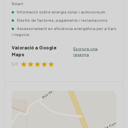
Smart
Informació sobre energia solar i autoconsum
Gestió de factures, pagaments i reclamacions
Assessorament en eficiència energètica per a llars
i negocis
Valoració a Google
Escriure una
Maps
resenya
star
star
star
star
star
5.0